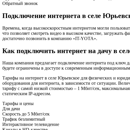
Обратный звонок
Подключение интернета в селе Юрьевс
Времена, когда высокоскоростным интернетом могли пользоват
что позволяет смотреть видео в высоком качестве, загружать ф
достаточно позвонить в компанию «IT-YOTA».
Как подключить интернет на дачу в се
Наша компания предлагает подключение интернета под ключ дл
будете ограничены в доступе к современным информационным р
Тарифы на интернет в селе Юрьевское для физических и юриди
оборудования для интернета, в зависимости от ситуации. Вел
тарифу с самой низкой стоимостью – 1 Мбит/сек, максимальная
статическим IP-адресом.
Тарифы и цены
Для дачи
Скорость
до 5 Мбит/сек
Трафик
безлимитный
Интерактивное телевидение
Каналы
в HD-качестве