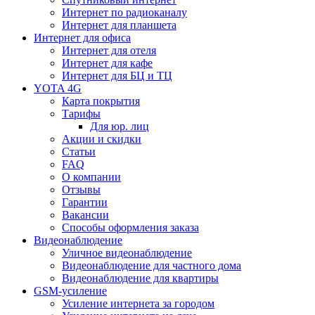
Интернет по радиоканалу
Интернет для планшета
Интернет для офиса
Интернет для отеля
Интернет для кафе
Интернет для БЦ и ТЦ
YOTA 4G
Карта покрытия
Тарифы
Для юр. лиц
Акции и скидки
Статьи
FAQ
О компании
Отзывы
Гарантии
Вакансии
Способы оформления заказа
Видеонаблюдение
Уличное видеонаблюдение
Видеонаблюдение для частного дома
Видеонаблюдение для квартиры
GSM-усиление
Усиление интернета за городом