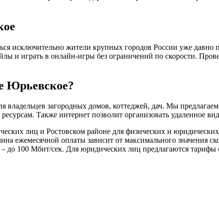
кое
ься исключительно жители крупных городов России уже давно пр
айлы и играть в онлайн-игры без ограничений по скорости. Пров
ле Юрьевское?
я владельцев загородных домов, коттеджей, дач. Мы предлагае
есурсам. Также интернет позволит организовать удаленное вид
ческих лиц и Ростовском районе для физических и юридических 
ичина ежемесячной оплаты зависит от максимального значения с
 – до 100 Мбит/сек. Для юридических лиц предлагаются тарифы с