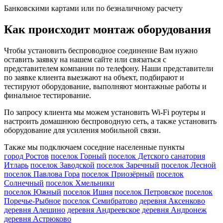
Банковскими картами или по безналичному расчету
Как происходит монтаж оборудования
Чтобы установить беспроводное соединение Вам нужно
оставить заявку на нашем сайте или связаться с
представителем компании по телефону. Наши представители
по заявке клиента выезжают на объект, подбирают и
тестируют оборудование, выполняют монтажные работы и
финальное тестирование.
По запросу клиента мы можем установить Wi-Fi роутеры и
настроить домашнюю беспроводную сеть, а также установить
оборудование для усиления мобильной связи.
Также мы подключаем соседние населенные пункты
город Ростов
поселок Горный
поселок Детского санатория
Итларь
поселок Заводской
поселок Заречный
поселок Лесной
поселок Павлова Гора
поселок Приозёрный
поселок
Солнечный
поселок Хмельники
поселок Южный
поселок Ишня
поселок Петровское
поселок
Поречье-Рыбное
поселок Семибратово
деревня Аксенково
деревня Алешино
деревня Андреевское
деревня Андронеж
деревня Астрюково