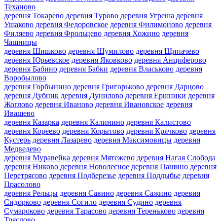
Теханово
деревня Токарево
деревня Турово
деревня Угреша
деревня
Ушаково
деревня Федоровское
деревня Филимоново
деревня
Филяево
деревня Фрольцево
деревня Хожино
деревня
Чашницы
деревня Шишково
деревня Шумилово
деревня Щипачево
деревня Юрьевское
деревня Яковково
деревня Анциферово
деревня Бабино
деревня Бабки
деревня Власьково
деревня
Воробылово
деревня Горбынино
деревня Григорьково
деревня Дарцово
деревня Дубник
деревня Дунилово
деревня Ершники
деревня
Жоглово
деревня Иваново
деревня Ивановское
деревня
Ивашево
деревня Казарка
деревня Калинино
деревня Калистово
деревня Кореево
деревня Корытово
деревня Крячково
деревня
Кустерь
деревня Лазарево
деревня Максимовицы
деревня
Медведево
деревня Муравейка
деревня Мятежево
деревня Нагая Слобода
деревня Никово
деревня Новолесное
деревня Пашино
деревня
Перетрясово
деревня Подберезье
деревня Поддыбье
деревня
Прасолово
деревня Рельцы
деревня Савино
деревня Сажино
деревня
Сидорково
деревня Согило
деревня Судино
деревня
Сумароково
деревня Тарасово
деревня Тереньково
деревня
Тряслово