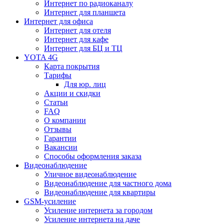
Интернет по радиоканалу
Интернет для планшета
Интернет для офиса
Интернет для отеля
Интернет для кафе
Интернет для БЦ и ТЦ
YOTA 4G
Карта покрытия
Тарифы
Для юр. лиц
Акции и скидки
Статьи
FAQ
О компании
Отзывы
Гарантии
Вакансии
Способы оформления заказа
Видеонаблюдение
Уличное видеонаблюдение
Видеонаблюдение для частного дома
Видеонаблюдение для квартиры
GSM-усиление
Усиление интернета за городом
Усиление интернета на даче