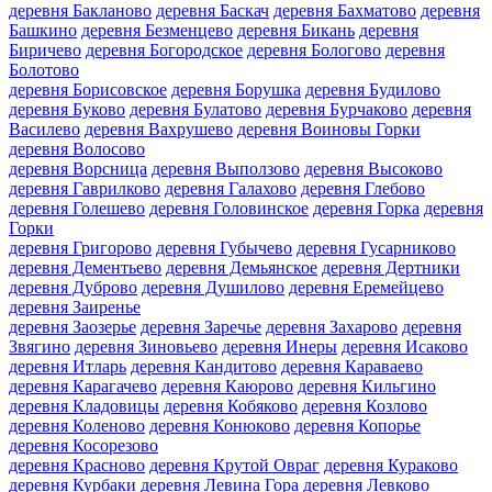
деревня Бакланово
деревня Баскач
деревня Бахматово
деревня
Башкино
деревня Безменцево
деревня Бикань
деревня
Биричево
деревня Богородское
деревня Бологово
деревня
Болотово
деревня Борисовское
деревня Борушка
деревня Будилово
деревня Буково
деревня Булатово
деревня Бурчаково
деревня
Василево
деревня Вахрушево
деревня Воиновы Горки
деревня Волосово
деревня Ворсница
деревня Выползово
деревня Высоково
деревня Гаврилково
деревня Галахово
деревня Глебово
деревня Голешево
деревня Головинское
деревня Горка
деревня
Горки
деревня Григорово
деревня Губычево
деревня Гусарниково
деревня Дементьево
деревня Демьянское
деревня Дертники
деревня Дуброво
деревня Душилово
деревня Еремейцево
деревня Заиренье
деревня Заозерье
деревня Заречье
деревня Захарово
деревня
Звягино
деревня Зиновьево
деревня Инеры
деревня Исаково
деревня Итларь
деревня Кандитово
деревня Караваево
деревня Карагачево
деревня Каюрово
деревня Кильгино
деревня Кладовицы
деревня Кобяково
деревня Козлово
деревня Коленово
деревня Конюково
деревня Копорье
деревня Косорезово
деревня Красново
деревня Крутой Овраг
деревня Кураково
деревня Курбаки
деревня Левина Гора
деревня Левково