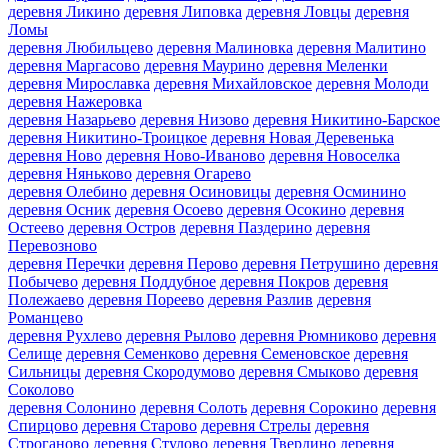
деревня Ликино
деревня Липовка
деревня Ловцы
деревня
Ломы
деревня Любильцево
деревня Малиновка
деревня Малитино
деревня Маргасово
деревня Маурино
деревня Меленки
деревня Мирославка
деревня Михайловское
деревня Молоди
деревня Нажеровка
деревня Назарьево
деревня Низово
деревня Никитино-Барское
деревня Никитино-Троицкое
деревня Новая Деревенька
деревня Ново
деревня Ново-Иваново
деревня Новоселка
деревня Няньково
деревня Огарево
деревня Олебино
деревня Осиновицы
деревня Осминино
деревня Осник
деревня Осоево
деревня Осокино
деревня
Остеево
деревня Остров
деревня Паздерино
деревня
Перевозново
деревня Перечки
деревня Перово
деревня Петрушино
деревня
Побычево
деревня Поддубное
деревня Покров
деревня
Полежаево
деревня Пореево
деревня Разлив
деревня
Романцево
деревня Рухлево
деревня Рылово
деревня Рюмниково
деревня
Селище
деревня Семенково
деревня Семеновское
деревня
Сильницы
деревня Скородумово
деревня Смыково
деревня
Соколово
деревня Солонино
деревня Солоть
деревня Сорокино
деревня
Спирцово
деревня Старово
деревня Стрелы
деревня
Строганово
деревня Стулово
деревня Твердино
деревня