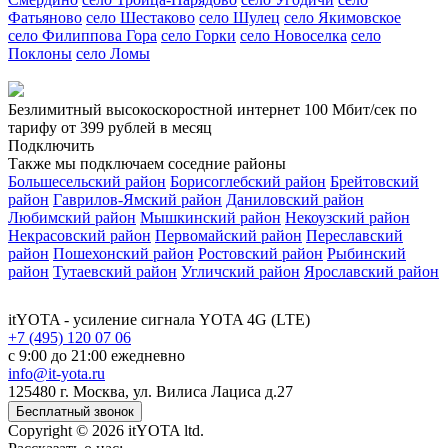
Фатьяново
село Шестаково
село Шулец
село Якимовское
село Филиппова Гора
село Горки
село Новоселка
село
Поклоны
село Ломы
Безлимитный высокоскоростной интернет
100 Мбит/сек
по
тарифу
от 399 рублей
в месяц
Подключить
Также мы подключаем соседние районы
Большесельский район
Борисоглебский район
Брейтовский
район
Гаврилов-Ямский район
Даниловский район
Любимский район
Мышкинский район
Некоузский район
Некрасовский район
Первомайский район
Переславский
район
Пошехонский район
Ростовский район
Рыбинский
район
Тутаевский район
Угличский район
Ярославский район
itYOTA
- усиление сигнала YOTA 4G (LTE)
+7 (495) 120 07 06
с 9:00 до 21:00 ежедневно
info@it-yota.ru
125480 г.
Москва
,
ул. Вилиса Лациса д.27
Бесплатный звонок
Copyright © 2026 itYOTA ltd.