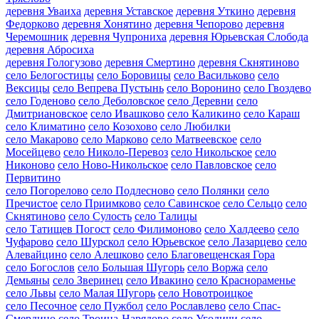
деревня Уваиха
деревня Уставское
деревня Уткино
деревня
Федорково
деревня Хонятино
деревня Чепорово
деревня
Черемошник
деревня Чупрониха
деревня Юрьевская Слобода
деревня Абросиха
деревня Гологузово
деревня Смертино
деревня Скнятиново
село Белогостицы
село Боровицы
село Васильково
село
Вексицы
село Вепрева Пустынь
село Воронино
село Гвоздево
село Годеново
село Деболовское
село Деревни
село
Дмитриановское
село Ивашково
село Каликино
село Караш
село Климатино
село Козохово
село Любилки
село Макарово
село Марково
село Матвеевское
село
Мосейцево
село Николо-Перевоз
село Никольское
село
Никоново
село Ново-Никольское
село Павловское
село
Первитино
село Погорелово
село Подлесново
село Полянки
село
Пречистое
село Приимково
село Савинское
село Сельцо
село
Скнятиново
село Сулость
село Талицы
село Татищев Погост
село Филимоново
село Халдеево
село
Чуфарово
село Шурскол
село Юрьевское
село Лазарцево
село
Алевайцино
село Алешково
село Благовещенская Гора
село Богослов
село Большая Шугорь
село Воржа
село
Демьяны
село Зверинец
село Ивакино
село Краснораменье
село Львы
село Малая Шугорь
село Новотроицкое
село Песочное
село Пужбол
село Рославлево
село Спас-
Смердино
село Троица-Нарядово
село Угодичи
село