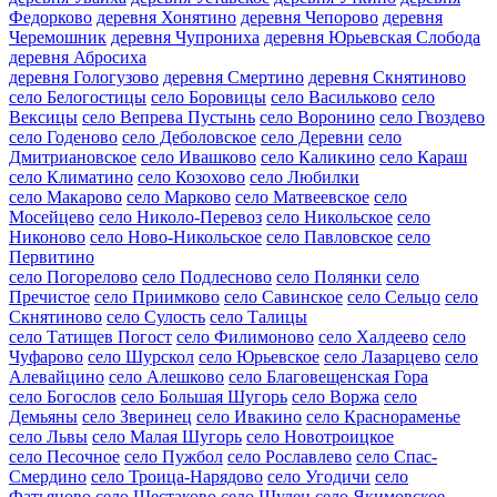
Федорково
деревня Хонятино
деревня Чепорово
деревня
Черемошник
деревня Чупрониха
деревня Юрьевская Слобода
деревня Абросиха
деревня Гологузово
деревня Смертино
деревня Скнятиново
село Белогостицы
село Боровицы
село Васильково
село
Вексицы
село Вепрева Пустынь
село Воронино
село Гвоздево
село Годеново
село Деболовское
село Деревни
село
Дмитриановское
село Ивашково
село Каликино
село Караш
село Климатино
село Козохово
село Любилки
село Макарово
село Марково
село Матвеевское
село
Мосейцево
село Николо-Перевоз
село Никольское
село
Никоново
село Ново-Никольское
село Павловское
село
Первитино
село Погорелово
село Подлесново
село Полянки
село
Пречистое
село Приимково
село Савинское
село Сельцо
село
Скнятиново
село Сулость
село Талицы
село Татищев Погост
село Филимоново
село Халдеево
село
Чуфарово
село Шурскол
село Юрьевское
село Лазарцево
село
Алевайцино
село Алешково
село Благовещенская Гора
село Богослов
село Большая Шугорь
село Воржа
село
Демьяны
село Зверинец
село Ивакино
село Краснораменье
село Львы
село Малая Шугорь
село Новотроицкое
село Песочное
село Пужбол
село Рославлево
село Спас-
Смердино
село Троица-Нарядово
село Угодичи
село
Фатьяново
село Шестаково
село Шулец
село Якимовское