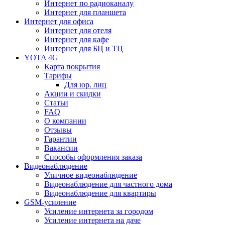
Интернет по радиоканалу
Интернет для планшета
Интернет для офиса
Интернет для отеля
Интернет для кафе
Интернет для БЦ и ТЦ
YOTA 4G
Карта покрытия
Тарифы
Для юр. лиц
Акции и скидки
Статьи
FAQ
О компании
Отзывы
Гарантии
Вакансии
Способы оформления заказа
Видеонаблюдение
Уличное видеонаблюдение
Видеонаблюдение для частного дома
Видеонаблюдение для квартиры
GSM-усиление
Усиление интернета за городом
Усиление интернета на даче