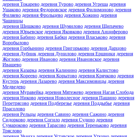
деревня Токарево
деревня Турово
деревня Угреша
деревня
Ушаково
деревня Федоровское
деревня Филимоново
деревня
Филяево
деревня Фрольцево
деревня Хожино
деревня
Чашницы
деревня Шишково
деревня Шумилово
деревня Щипачево
деревня Юрьевское
деревня Яковково
деревня Анциферово
деревня Бабино
деревня Бабки
деревня Власьково
деревня
Воробылово
деревня Горбынино
деревня Григорьково
деревня Дарцово
деревня Дубник
деревня Дунилово
деревня Ершники
деревня
Жоглово
деревня Иваново
деревня Ивановское
деревня
Ивашево
деревня Казарка
деревня Калинино
деревня Калистово
деревня Кореево
деревня Корытово
деревня Крячково
деревня
Кустерь
деревня Лазарево
деревня Максимовицы
деревня
Медведево
деревня Муравейка
деревня Мятежево
деревня Нагая Слобода
деревня Никово
деревня Новолесное
деревня Пашино
деревня
Перетрясово
деревня Подберезье
деревня Поддыбье
деревня
Прасолово
деревня Рельцы
деревня Савино
деревня Сажино
деревня
Сидорково
деревня Согило
деревня Судино
деревня
Сумароково
деревня Тарасово
деревня Тереньково
деревня
Тряслово
деревня Уваиха
деревня Уставское
деревня Уткино
деревня