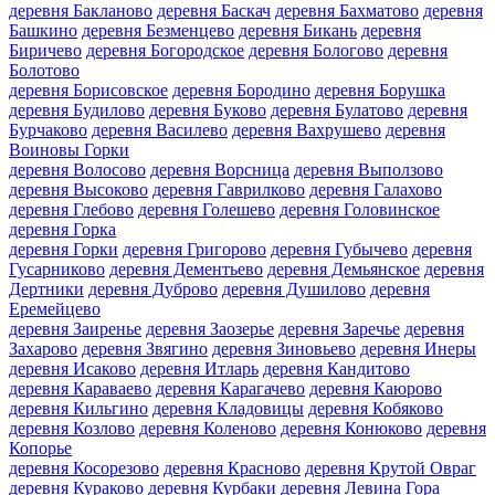
деревня Бакланово
деревня Баскач
деревня Бахматово
деревня
Башкино
деревня Безменцево
деревня Бикань
деревня
Биричево
деревня Богородское
деревня Бологово
деревня
Болотово
деревня Борисовское
деревня Бородино
деревня Борушка
деревня Будилово
деревня Буково
деревня Булатово
деревня
Бурчаково
деревня Василево
деревня Вахрушево
деревня
Воиновы Горки
деревня Волосово
деревня Ворсница
деревня Выползово
деревня Высоково
деревня Гаврилково
деревня Галахово
деревня Глебово
деревня Голешево
деревня Головинское
деревня Горка
деревня Горки
деревня Григорово
деревня Губычево
деревня
Гусарниково
деревня Дементьево
деревня Демьянское
деревня
Дертники
деревня Дуброво
деревня Душилово
деревня
Еремейцево
деревня Заиренье
деревня Заозерье
деревня Заречье
деревня
Захарово
деревня Звягино
деревня Зиновьево
деревня Инеры
деревня Исаково
деревня Итларь
деревня Кандитово
деревня Караваево
деревня Карагачево
деревня Каюрово
деревня Кильгино
деревня Кладовицы
деревня Кобяково
деревня Козлово
деревня Коленово
деревня Конюково
деревня
Копорье
деревня Косорезово
деревня Красново
деревня Крутой Овраг
деревня Кураково
деревня Курбаки
деревня Левина Гора