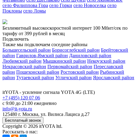
село Филиппова Гора
село Горки
село Новоселка
село
Поклоны
село Ломы
Безлимитный высокоскоростной интернет
100 Мбит/сек
по
тарифу
от 399 рублей
в месяц
Подключить
Также мы подключаем соседние районы
Большесельский район
Борисоглебский район
Брейтовский
район
Гаврилов-Ямский район
Даниловский район
Любимский район
Мышкинский район
Некоузский район
Некрасовский район
Первомайский район
Переславский
район
Пошехонский район
Ростовский район
Рыбинский
район
Тутаевский район
Угличский район
Ярославский район
itYOTA
- усиление сигнала YOTA 4G (LTE)
+7 (495) 120 07 06
с 9:00 до 21:00 ежедневно
info@it-yota.ru
125480 г.
Москва
,
ул. Вилиса Лациса д.27
Бесплатный звонок
Copyright © 2026 itYOTA ltd.
Рассказать о нас: