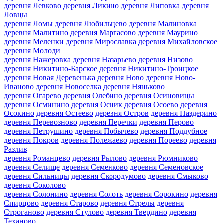
деревня Левково
деревня Ликино
деревня Липовка
деревня
Ловцы
деревня Ломы
деревня Любильцево
деревня Малиновка
деревня Малитино
деревня Маргасово
деревня Маурино
деревня Меленки
деревня Мирославка
деревня Михайловское
деревня Молоди
деревня Нажеровка
деревня Назарьево
деревня Низово
деревня Никитино-Барское
деревня Никитино-Троицкое
деревня Новая Деревенька
деревня Ново
деревня Ново-
Иваново
деревня Новоселка
деревня Няньково
деревня Огарево
деревня Олебино
деревня Осиновицы
деревня Осминино
деревня Осник
деревня Осоево
деревня
Осокино
деревня Остеево
деревня Остров
деревня Паздерино
деревня Перевозново
деревня Перечки
деревня Перово
деревня Петрушино
деревня Побычево
деревня Поддубное
деревня Покров
деревня Полежаево
деревня Пореево
деревня
Разлив
деревня Романцево
деревня Рылово
деревня Рюмниково
деревня Селище
деревня Семенково
деревня Семеновское
деревня Сильницы
деревня Скородумово
деревня Смыково
деревня Соколово
деревня Солонино
деревня Солоть
деревня Сорокино
деревня
Спирцово
деревня Старово
деревня Стрелы
деревня
Строганово
деревня Стулово
деревня Твердино
деревня
Теханово