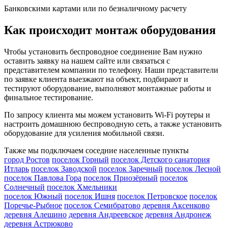
Банковскими картами или по безналичному расчету
Как происходит монтаж оборудования
Чтобы установить беспроводное соединение Вам нужно
оставить заявку на нашем сайте или связаться с
представителем компании по телефону. Наши представители
по заявке клиента выезжают на объект, подбирают и
тестируют оборудование, выполняют монтажные работы и
финальное тестирование.
По запросу клиента мы можем установить Wi-Fi роутеры и
настроить домашнюю беспроводную сеть, а также установить
оборудование для усиления мобильной связи.
Также мы подключаем соседние населенные пункты
город Ростов
поселок Горный
поселок Детского санатория
Итларь
поселок Заводской
поселок Заречный
поселок Лесной
поселок Павлова Гора
поселок Приозёрный
поселок
Солнечный
поселок Хмельники
поселок Южный
поселок Ишня
поселок Петровское
поселок
Поречье-Рыбное
поселок Семибратово
деревня Аксенково
деревня Алешино
деревня Андреевское
деревня Андронеж
деревня Астрюково