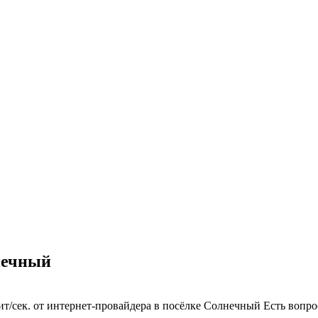
нечный
т/сек. от интернет-провайдера в посёлке Солнечный
Есть вопр