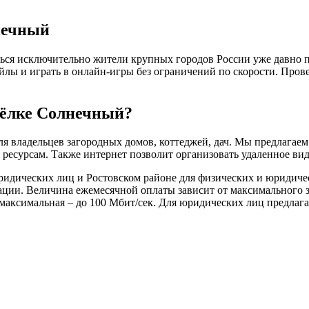
нечный
ься исключительно жители крупных городов России уже давно пр
файлы и играть в онлайн-игры без ограничений по скорости. Про
сёлке Солнечный?
я владельцев загородных домов, коттеджей, дач. Мы предлагае
есурсам. Также интернет позволит организовать удаленное вид
идических лиц и Ростовском районе для физических и юридичес
уации. Величина ежемесячной оплаты зависит от максимального 
 максимальная – до 100 Мбит/сек. Для юридических лиц предлага