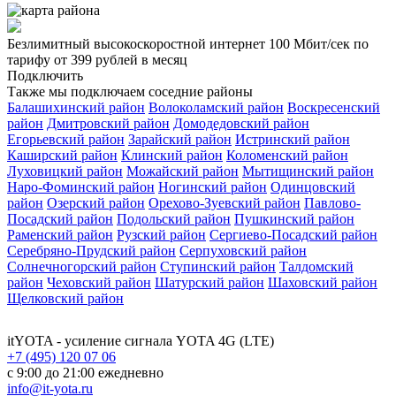
Безлимитный высокоскоростной интернет
100 Мбит/сек
по
тарифу
от 399 рублей
в месяц
Подключить
Также мы подключаем соседние районы
Балашихинский район
Волоколамский район
Воскресенский
район
Дмитровский район
Домодедовский район
Егорьевский район
Зарайский район
Истринский район
Каширский район
Клинский район
Коломенский район
Луховицкий район
Можайский район
Мытищинский район
Наро-Фоминский район
Ногинский район
Одинцовский
район
Озерский район
Орехово-Зуевский район
Павлово-
Посадский район
Подольский район
Пушкинский район
Раменский район
Рузский район
Сергиево-Посадский район
Серебряно-Прудский район
Серпуховский район
Солнечногорский район
Ступинский район
Талдомский
район
Чеховский район
Шатурский район
Шаховский район
Щелковский район
itYOTA
- усиление сигнала YOTA 4G (LTE)
+7 (495) 120 07 06
с 9:00 до 21:00 ежедневно
info@it-yota.ru