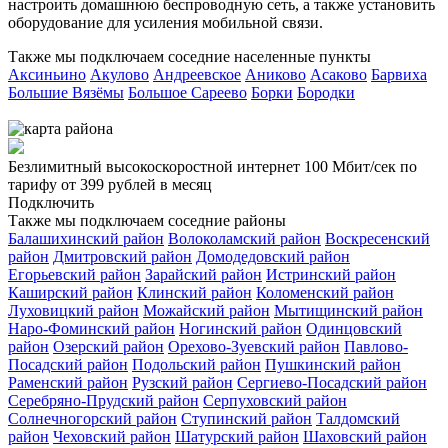
настроить домашнюю беспроводную сеть, а также установить
оборудование для усиления мобильной связи.
Также мы подключаем соседние населенные пункты
Аксиньино
Акулово
Андреевское
Аниково
Асаково
Барвиха
Б
Большие Вязёмы
Большое Сареево
Борки
Бородки
Безлимитный высокоскоростной интернет
100 Мбит/сек
по
тарифу
от 399 рублей
в месяц
Подключить
Также мы подключаем соседние районы
Балашихинский район
Волоколамский район
Воскресенский
район
Дмитровский район
Домодедовский район
Егорьевский район
Зарайский район
Истринский район
Каширский район
Клинский район
Коломенский район
Луховицкий район
Можайский район
Мытищинский район
Наро-Фоминский район
Ногинский район
Одинцовский
район
Озерский район
Орехово-Зуевский район
Павлово-
Посадский район
Подольский район
Пушкинский район
Раменский район
Рузский район
Сергиево-Посадский район
Серебряно-Прудский район
Серпуховский район
Солнечногорский район
Ступинский район
Талдомский
район
Чеховский район
Шатурский район
Шаховский район