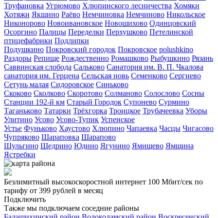
Труфановка
Угрюмово
Хлюпинского лесничества
Хомяки
Хотяжи
Якшино
Раёво
Немчиновка
Немчиново
Никольское
Никонорово
Новоивановское
Новошихово
Одинцовский
Осоргино
Палицы
Переделки
Перхушково
Петелинской
птицефабрики
Подлипки
Подушкино
Покровский городок
Покровское
polushkino
Раздоры
Репище
Рождественно
Ромашково
Рыбушкино
Рязань
Саввинская слобода
Сальково
Санатория им. В. П. Чкалова
санатория им. Герцена
Сельская новь
Семенково
Сергиево
Сетунь малая
Сидоровское
Синьково
Скоково
Сколково
Скоротово
Солманово
Солослово
Сосны
Станции 192-й км
Старый Городок
Супонево
Сурмино
Таганьково
Татарки
Трёхгорка
Троицкое
Трубачеевка
Уборы
Улитино
Усово
Усово-Тупик
Успенское
Устье
Фуньково
Хаустово
Хлюпино
Чапаевка
Часцы
Чигасово
Чупряково
Шараповка
Шарапово
Шульгино
Щедрино
Юдино
Ягунино
Ямищево
Ямщина
Ястребки
Безлимитный высокоскоростной интернет
100 Мбит/сек
по
тарифу
от 399 рублей
в месяц
Подключить
Также мы подключаем соседние районы
Балашихинский район
Волоколамский район
Воскресенский