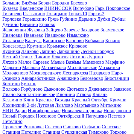
Большие Вязёмы
Борки
Бородки
Брехово
Бузаево
Введенское
ВНИИССОК
Вырубово
Гарь-Покровское
Гигирево
Глазынино
Голицыно
Горки-10
Горки-2
Горловка
Горышкино
Грязь
Губкино
Дарьино
Дубки
Дубцы
Дунино
Ерёмино
Ершово
Жаворонки
Жуковка
Зайцево
Заречье
Захарово
Знаменское
Ивановка
Иваньево
Ивашково
Измалково
Иславское
Калчуга
Каринское
Клопово
Кобяково
Козино
Конезавода
Крутицы
Крымское
Крюково
Кубинка
Лайково
Лапино
Ларюшино
Лесной Городок
Летний Отдых
Ликино
Локотня
Лохино
Луцино
Ляхово
Малое Сареево
Малые Вязёмы
Мамоново
Марфино
Марьино
Маслово
Матвейково
Михайловское
Мозжинка
Молоденово
Москворецкого Леспаркхоза
Назарьево
Наро-
Осаново
Авиаработников
Анашкино
Белозёрово
Биостанции
Болтино
Бутынь
Волково
Горбуново
Дьяконово
Дютьково
Дяденьково
Завязово
Ивано-Константиновское
Ивонино
Иглово
Капань
Кезьмино
Клин
Красные Всходы
Красный Октябрь
Криуши
Лохинский 2-ой
Луговая
Лызлово
Мартьяново
Митькино
НИИ Радио
Никифоровское
Новоалександровка
Новодарьино
Новый Городок
Носоново
Октябрьский
Папушево
Пестово
Петелино
Пронское
Рожновка
Сватово
Сивково
Софьино
Спасское
Станция Петелино
Станция Сушкинская
Тимохово
Торхово