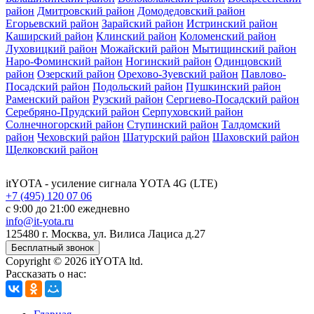
район
Дмитровский район
Домодедовский район
Егорьевский район
Зарайский район
Истринский район
Каширский район
Клинский район
Коломенский район
Луховицкий район
Можайский район
Мытищинский район
Наро-Фоминский район
Ногинский район
Одинцовский
район
Озерский район
Орехово-Зуевский район
Павлово-
Посадский район
Подольский район
Пушкинский район
Раменский район
Рузский район
Сергиево-Посадский район
Серебряно-Прудский район
Серпуховский район
Солнечногорский район
Ступинский район
Талдомский
район
Чеховский район
Шатурский район
Шаховский район
Щелковский район
itYOTA
- усиление сигнала YOTA 4G (LTE)
+7 (495) 120 07 06
с 9:00 до 21:00 ежедневно
info@it-yota.ru
125480 г.
Москва
,
ул. Вилиса Лациса д.27
Бесплатный звонок
Copyright © 2026 itYOTA ltd.
Рассказать о нас: