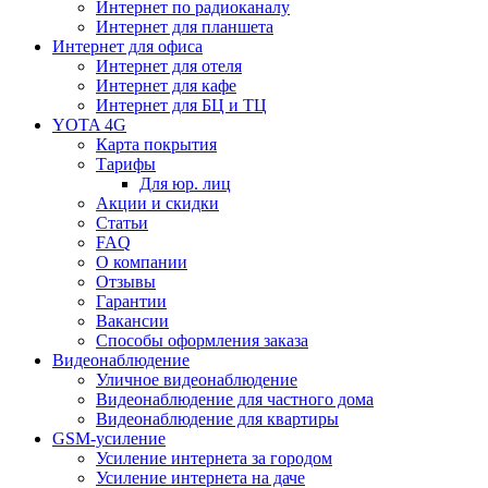
Интернет по радиоканалу
Интернет для планшета
Интернет для офиса
Интернет для отеля
Интернет для кафе
Интернет для БЦ и ТЦ
YOTA 4G
Карта покрытия
Тарифы
Для юр. лиц
Акции и скидки
Статьи
FAQ
О компании
Отзывы
Гарантии
Вакансии
Способы оформления заказа
Видеонаблюдение
Уличное видеонаблюдение
Видеонаблюдение для частного дома
Видеонаблюдение для квартиры
GSM-усиление
Усиление интернета за городом
Усиление интернета на даче