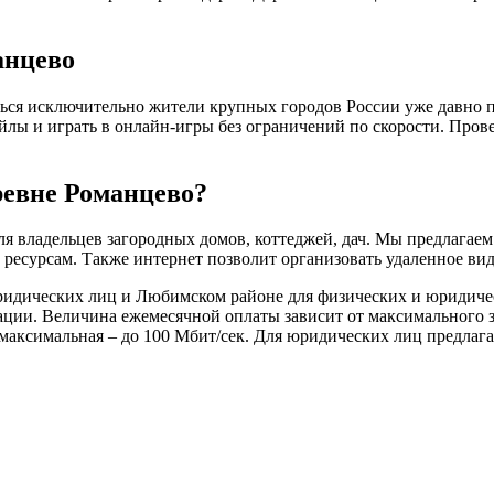
анцево
ься исключительно жители крупных городов России уже давно пр
файлы и играть в онлайн-игры без ограничений по скорости. Про
ревне Романцево?
я владельцев загородных домов, коттеджей, дач. Мы предлагае
есурсам. Также интернет позволит организовать удаленное вид
ридических лиц и Любимском районе для физических и юридическ
уации. Величина ежемесячной оплаты зависит от максимального 
 максимальная – до 100 Мбит/сек. Для юридических лиц предлага