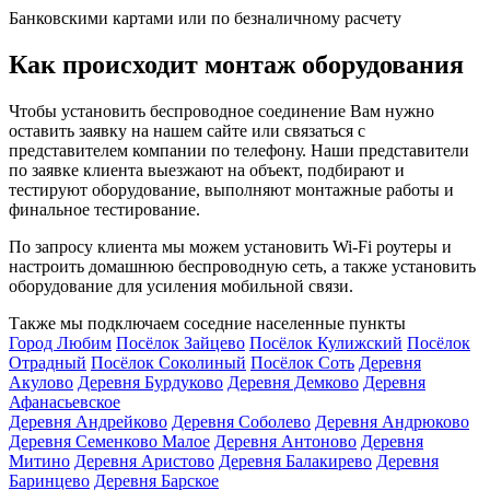
Банковскими картами или по безналичному расчету
Как происходит монтаж оборудования
Чтобы установить беспроводное соединение Вам нужно
оставить заявку на нашем сайте или связаться с
представителем компании по телефону. Наши представители
по заявке клиента выезжают на объект, подбирают и
тестируют оборудование, выполняют монтажные работы и
финальное тестирование.
По запросу клиента мы можем установить Wi-Fi роутеры и
настроить домашнюю беспроводную сеть, а также установить
оборудование для усиления мобильной связи.
Также мы подключаем соседние населенные пункты
Город Любим
Посёлок Зайцево
Посёлок Кулижский
Посёлок
Отрадный
Посёлок Соколиный
Посёлок Соть
Деревня
Акулово
Деревня Бурдуково
Деревня Демково
Деревня
Афанасьевское
Деревня Андрейково
Деревня Соболево
Деревня Андрюково
Деревня Семенково Малое
Деревня Антоново
Деревня
Митино
Деревня Аристово
Деревня Балакирево
Деревня
Баринцево
Деревня Барское