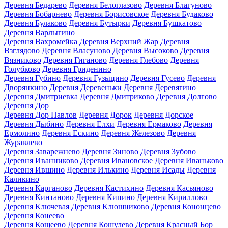
Деревня Бедарево
Деревня Белоглазово
Деревня Благуново
Деревня Бобарнево
Деревня Борисовское
Деревня Будаково
Деревня Булаково
Деревня Бутырки
Деревня Бушкатово
Деревня Варлыгино
Деревня Вахромейка
Деревня Верхний Жар
Деревня
Взглядово
Деревня Власуново
Деревня Высоково
Деревня
Вязниково
Деревня Гиганово
Деревня Глебово
Деревня
Голубково
Деревня Гриденино
Деревня Губино
Деревня Гузыцино
Деревня Гусево
Деревня
Дворянкино
Деревня Деревеньки
Деревня Деревягино
Деревня Дмитриевка
Деревня Дмитриково
Деревня Долгово
Деревня Дор
Деревня Дор Павлов
Деревня Дорок
Деревня Дорское
Деревня Дыбино
Деревня Елхи
Деревня Ермаково
Деревня
Ермолино
Деревня Ескино
Деревня Железово
Деревня
Журавлево
Деревня Заварежнево
Деревня Зиново
Деревня Зубово
Деревня Иванниково
Деревня Ивановское
Деревня Иваньково
Деревня Ившино
Деревня Илькино
Деревня Исады
Деревня
Каликино
Деревня Карганово
Деревня Кастихино
Деревня Касьяново
Деревня Кинтаново
Деревня Кипино
Деревня Кириллово
Деревня Ключевая
Деревня Клюшниково
Деревня Кононцево
Деревня Конеево
Деревня Кощеево
Деревня Кошулево
Деревня Красный Бор