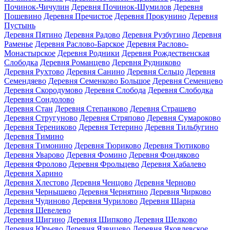
Починок-Чичулин
Деревня Починок-Шумилов
Деревня
Пошевино
Деревня Пречистое
Деревня Прокунино
Деревня
Пустынь
Деревня Пятино
Деревня Радово
Деревня Рузбугино
Деревня
Раменье
Деревня Раслово-Барское
Деревня Раслово-
Монастырское
Деревня Родники
Деревня Рождественская
Слободка
Деревня Романцево
Деревня Рудниково
Деревня Рухтово
Деревня Санино
Деревня Сельцо
Деревня
Семендяево
Деревня Семенково Большое
Деревня Семенцево
Деревня Скородумово
Деревня Слобода
Деревня Слободка
Деревня Сондолово
Деревня Стан
Деревня Степанково
Деревня Страшево
Деревня Стругуново
Деревня Стряпово
Деревня Сумароково
Деревня Терениково
Деревня Тетерино
Деревня Тильбугино
Деревня Тимино
Деревня Тимонино
Деревня Тюриково
Деревня Тютиково
Деревня Уварово
Деревня Фомино
Деревня Фондяково
Деревня Фролово
Деревня Фрольцево
Деревня Хабалево
Деревня Харино
Деревня Хлестово
Деревня Ченцово
Деревня Черново
Деревня Чернышево
Деревня Чернятино
Деревня Чирково
Деревня Чудиново
Деревня Чурилово
Деревня Шарна
Деревня Шевелево
Деревня Шигино
Деревня Шипково
Деревня Щелково
Деревня Юрьево
Деревня Язвицево
Деревня Яковлевское