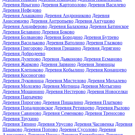
Деревня Ярыгино
Деревня Картополово
Деревня Василево
Деревня Нефедово
Деревня Анашкино
Деревня Андрониково
Деревня
Анисимцево
Деревня Антропьево
Деревня Антушово
Деревня Анциферово
Деревня Балахонка
Деревня Батинское
Деревня Белавино
Деревня Боково
Деревня Болваново
Деревня Бородино
Деревня Бутрево
Деревня Васильково
Деревня Ватолино
Деревня Глазково
Деревня Григорово
Деревня Гришино
Деревня Дерягино
Деревня Добродеево
Деревня Дулепово
Деревня Дьяконово
Деревня Есманово
Деревня Жарково
Деревня Зарвино
Деревня Зимницы
Деревня Клепиково
Деревня Кобылино
Деревня Конанцево
Деревня Косоногово
Деревня Луковница
Деревня Мистелово
Деревня Михалево
Деревня Молозево
Деревня Мотница
Деревня Мотыгино
Деревня Мошинино
Деревня Нестерово
Деревня Новоселки
Деревня Пархачево
Деревня Пирогово
Деревня Пищалино
Деревня Платково
Деревня Попадиновское
Деревня Ретивцево
Деревня Рылово
Деревня Савиново
Деревня Семенково
Деревня Треносово
Деревня Трухино
Деревня Тяпино
Деревня Урусово
Деревня Часовенка
Деревня
Шашково
Деревня Попово
Деревня Сусолово
Деревня
Алексеевка
Деревня Ченцы
Деревня Еремейцево
Деревня