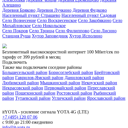
Алешино
Деревня Бряково
Деревня Лучкино
Деревня Федково
Населенный пункт Страшево
Населенный пункт Садовая
Село Вознесение
Село Воскресенское
Село Закобякино
Село
Михайловское
Село Никольское
Село Покров
Село Троица
Село Филиппово
Село Лисино
Станция Руша
Хутор Заповедник
Хутор Исполино
Безлимитный высокоскоростной интернет
100 Мбит/сек
по
тарифу
от 399 рублей
в месяц
Подключить
Также мы подключаем соседние районы
Большесельский район
Борисоглебский район
Брейтовский
район
Гаврилов-Ямский район
Даниловский район
Любимский район
Мышкинский район
Некоузский район
Некрасовский район
Первомайский район
Переславский
район
Пошехонский район
Ростовский район
Рыбинский
район
Тутаевский район
Угличский район
Ярославский район
itYOTA
- усиление сигнала YOTA 4G (LTE)
+7 (495) 120 07 06
с 9:00 до 21:00 ежедневно
info@it-yota.ru