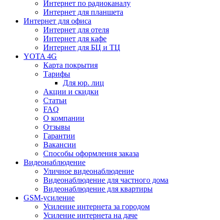
Интернет по радиоканалу
Интернет для планшета
Интернет для офиса
Интернет для отеля
Интернет для кафе
Интернет для БЦ и ТЦ
YOTA 4G
Карта покрытия
Тарифы
Для юр. лиц
Акции и скидки
Статьи
FAQ
О компании
Отзывы
Гарантии
Вакансии
Способы оформления заказа
Видеонаблюдение
Уличное видеонаблюдение
Видеонаблюдение для частного дома
Видеонаблюдение для квартиры
GSM-усиление
Усиление интернета за городом
Усиление интернета на даче