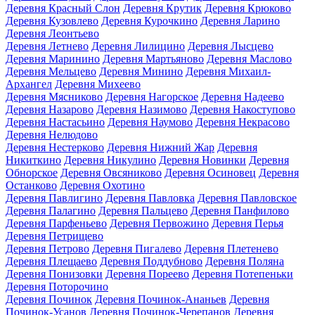
Деревня Красный Слон
Деревня Крутик
Деревня Крюково
Деревня Кузовлево
Деревня Курочкино
Деревня Ларино
Деревня Леонтьево
Деревня Летнево
Деревня Лилицино
Деревня Лысцево
Деревня Маринино
Деревня Мартьяново
Деревня Маслово
Деревня Мельцево
Деревня Минино
Деревня Михаил-
Архангел
Деревня Михеево
Деревня Мясниково
Деревня Нагорское
Деревня Надеево
Деревня Назарово
Деревня Назимово
Деревня Накоступово
Деревня Настасьино
Деревня Наумово
Деревня Некрасово
Деревня Нелюдово
Деревня Нестерково
Деревня Нижний Жар
Деревня
Никиткино
Деревня Никулино
Деревня Новинки
Деревня
Обнорское
Деревня Овсяниково
Деревня Осиновец
Деревня
Останково
Деревня Охотино
Деревня Павлигино
Деревня Павловка
Деревня Павловское
Деревня Палагино
Деревня Пальцево
Деревня Панфилово
Деревня Парфеньево
Деревня Первожино
Деревня Перья
Деревня Петрищево
Деревня Петрово
Деревня Пигалево
Деревня Плетенево
Деревня Плещаево
Деревня Поддубново
Деревня Поляна
Деревня Понизовки
Деревня Пореево
Деревня Потепеньки
Деревня Поторочино
Деревня Починок
Деревня Починок-Ананьев
Деревня
Починок-Усанов
Деревня Починок-Черепанов
Деревня