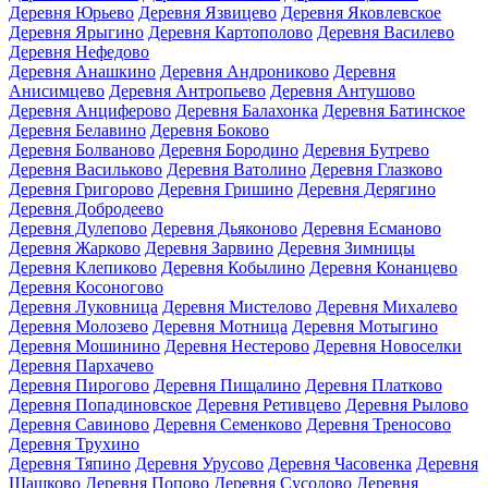
Деревня Юрьево
Деревня Язвицево
Деревня Яковлевское
Деревня Ярыгино
Деревня Картополово
Деревня Василево
Деревня Нефедово
Деревня Анашкино
Деревня Андрониково
Деревня
Анисимцево
Деревня Антропьево
Деревня Антушово
Деревня Анциферово
Деревня Балахонка
Деревня Батинское
Деревня Белавино
Деревня Боково
Деревня Болваново
Деревня Бородино
Деревня Бутрево
Деревня Васильково
Деревня Ватолино
Деревня Глазково
Деревня Григорово
Деревня Гришино
Деревня Дерягино
Деревня Добродеево
Деревня Дулепово
Деревня Дьяконово
Деревня Есманово
Деревня Жарково
Деревня Зарвино
Деревня Зимницы
Деревня Клепиково
Деревня Кобылино
Деревня Конанцево
Деревня Косоногово
Деревня Луковница
Деревня Мистелово
Деревня Михалево
Деревня Молозево
Деревня Мотница
Деревня Мотыгино
Деревня Мошинино
Деревня Нестерово
Деревня Новоселки
Деревня Пархачево
Деревня Пирогово
Деревня Пищалино
Деревня Платково
Деревня Попадиновское
Деревня Ретивцево
Деревня Рылово
Деревня Савиново
Деревня Семенково
Деревня Треносово
Деревня Трухино
Деревня Тяпино
Деревня Урусово
Деревня Часовенка
Деревня
Шашково
Деревня Попово
Деревня Сусолово
Деревня