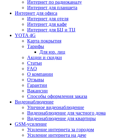
Интернет по радиоканалу
Интернет для планшета
Интернет для офиса
Интернет для отеля
Интернет для кафе
Интернет для БЦ и ТЦ
YOTA 4G
Карта покрытия
Тарифы
Для юр. лиц
Акции и скидки
Статьи
FAQ
О компании
Отзывы
Гарантии
Вакансии
Способы оформления заказа
Видеонаблюдение
Уличное видеонаблюдение
Видеонаблюдение для частного дома
Видеонаблюдение для квартиры
GSM-усиление
Усиление интернета за городом
Усиление интернета на даче