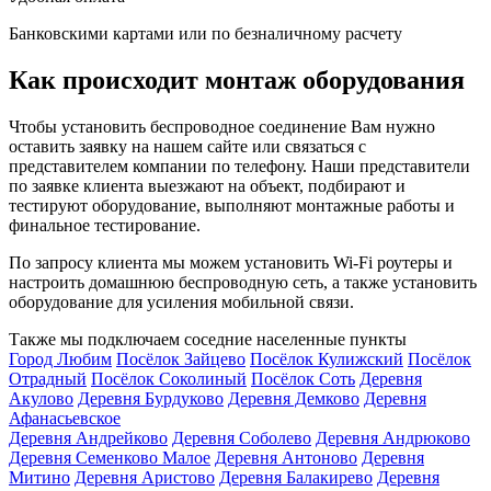
Банковскими картами или по безналичному расчету
Как происходит монтаж оборудования
Чтобы установить беспроводное соединение Вам нужно
оставить заявку на нашем сайте или связаться с
представителем компании по телефону. Наши представители
по заявке клиента выезжают на объект, подбирают и
тестируют оборудование, выполняют монтажные работы и
финальное тестирование.
По запросу клиента мы можем установить Wi-Fi роутеры и
настроить домашнюю беспроводную сеть, а также установить
оборудование для усиления мобильной связи.
Также мы подключаем соседние населенные пункты
Город Любим
Посёлок Зайцево
Посёлок Кулижский
Посёлок
Отрадный
Посёлок Соколиный
Посёлок Соть
Деревня
Акулово
Деревня Бурдуково
Деревня Демково
Деревня
Афанасьевское
Деревня Андрейково
Деревня Соболево
Деревня Андрюково
Деревня Семенково Малое
Деревня Антоново
Деревня
Митино
Деревня Аристово
Деревня Балакирево
Деревня