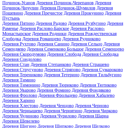
Починок-Усанов
Деревня Починок-Черепанов
Деревня
Починок-Чичулин
Деревня Починок-Шумилов
Деревня
Пошевино
Деревня Пречистое
Деревня Прокунино
Деревня
Пустынь
Деревня Пятино
Деревня Радово
Деревня Рузбугино
Деревня
Раменье
Деревня Раслово-Барское
Деревня Раслово-
Монастырское
Деревня Родники
Деревня Рождественская
Слободка
Деревня Романцево
Деревня Рудниково
Деревня Рухтово
Деревня Санино
Деревня Сельцо
Деревня
Семендяево
Деревня Семенково Большое
Деревня Семенцево
Деревня Скородумово
Деревня Слобода
Деревня Слободка
Деревня Сондолово
Деревня Стан
Деревня Степанково
Деревня Страшево
Деревня Стругуново
Деревня Стряпово
Деревня Сумароково
Деревня Терениково
Деревня Тетерино
Деревня Тильбугино
Деревня Тимино
Деревня Тимонино
Деревня Тюриково
Деревня Тютиково
Деревня Уварово
Деревня Фомино
Деревня Фондяково
Деревня Фролово
Деревня Фрольцево
Деревня Хабалево
Деревня Харино
Деревня Хлестово
Деревня Ченцово
Деревня Черново
Деревня Чернышево
Деревня Чернятино
Деревня Чирково
Деревня Чудиново
Деревня Чурилово
Деревня Шарна
Деревня Шевелево
Деревня Шигино
Деревня Шипково
Деревня Щелково