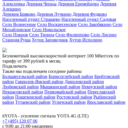
Алексеевка
Деревня Ченцы
Деревня Еремейцево
Деревня
Алешино
Деревня Бряково
Деревня Лучкино
Деревня Федково
Населенный пункт Страшево
Населенный пункт Садовая
Село Вознесение
Село Воскресенское
Село Закобякино
Село
Михайловское
Село Никольское
Село Покров
Село Троица
Село Филиппово
Село Лисино
Станция Руша
Хутор Заповедник
Хутор Исполино
Безлимитный высокоскоростной интернет
100 Мбит/сек
по
тарифу
от 399 рублей
в месяц
Подключить
Также мы подключаем соседние районы
Большесельский район
Борисоглебский район
Брейтовский
район
Гаврилов-Ямский район
Даниловский район
Любимский район
Мышкинский район
Некоузский район
Некрасовский район
Первомайский район
Переславский
район
Пошехонский район
Ростовский район
Рыбинский
район
Тутаевский район
Угличский район
Ярославский район
itYOTA
- усиление сигнала YOTA 4G (LTE)
+7 (495) 120 07 06
с 9:00 до 21:00 ежедневно