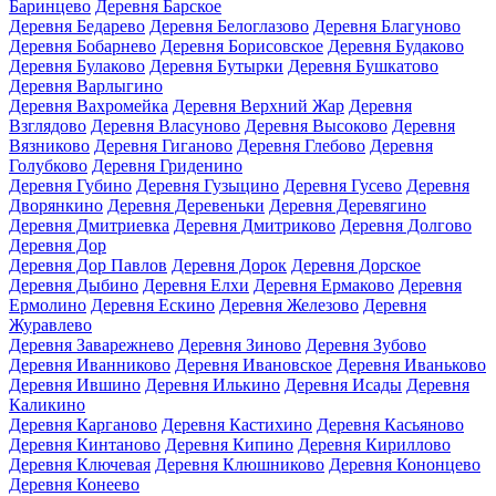
Баринцево
Деревня Барское
Деревня Бедарево
Деревня Белоглазово
Деревня Благуново
Деревня Бобарнево
Деревня Борисовское
Деревня Будаково
Деревня Булаково
Деревня Бутырки
Деревня Бушкатово
Деревня Варлыгино
Деревня Вахромейка
Деревня Верхний Жар
Деревня
Взглядово
Деревня Власуново
Деревня Высоково
Деревня
Вязниково
Деревня Гиганово
Деревня Глебово
Деревня
Голубково
Деревня Гриденино
Деревня Губино
Деревня Гузыцино
Деревня Гусево
Деревня
Дворянкино
Деревня Деревеньки
Деревня Деревягино
Деревня Дмитриевка
Деревня Дмитриково
Деревня Долгово
Деревня Дор
Деревня Дор Павлов
Деревня Дорок
Деревня Дорское
Деревня Дыбино
Деревня Елхи
Деревня Ермаково
Деревня
Ермолино
Деревня Ескино
Деревня Железово
Деревня
Журавлево
Деревня Заварежнево
Деревня Зиново
Деревня Зубово
Деревня Иванниково
Деревня Ивановское
Деревня Иваньково
Деревня Ившино
Деревня Илькино
Деревня Исады
Деревня
Каликино
Деревня Карганово
Деревня Кастихино
Деревня Касьяново
Деревня Кинтаново
Деревня Кипино
Деревня Кириллово
Деревня Ключевая
Деревня Клюшниково
Деревня Кононцево
Деревня Конеево