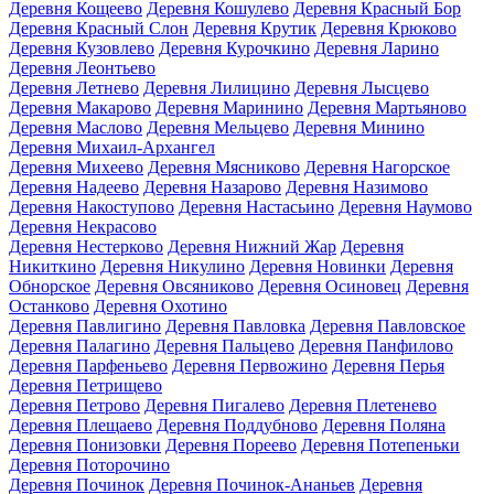
Деревня Кощеево
Деревня Кошулево
Деревня Красный Бор
Деревня Красный Слон
Деревня Крутик
Деревня Крюково
Деревня Кузовлево
Деревня Курочкино
Деревня Ларино
Деревня Леонтьево
Деревня Летнево
Деревня Лилицино
Деревня Лысцево
Деревня Макарово
Деревня Маринино
Деревня Мартьяново
Деревня Маслово
Деревня Мельцево
Деревня Минино
Деревня Михаил-Архангел
Деревня Михеево
Деревня Мясниково
Деревня Нагорское
Деревня Надеево
Деревня Назарово
Деревня Назимово
Деревня Накоступово
Деревня Настасьино
Деревня Наумово
Деревня Некрасово
Деревня Нестерково
Деревня Нижний Жар
Деревня
Никиткино
Деревня Никулино
Деревня Новинки
Деревня
Обнорское
Деревня Овсяниково
Деревня Осиновец
Деревня
Останково
Деревня Охотино
Деревня Павлигино
Деревня Павловка
Деревня Павловское
Деревня Палагино
Деревня Пальцево
Деревня Панфилово
Деревня Парфеньево
Деревня Первожино
Деревня Перья
Деревня Петрищево
Деревня Петрово
Деревня Пигалево
Деревня Плетенево
Деревня Плещаево
Деревня Поддубново
Деревня Поляна
Деревня Понизовки
Деревня Пореево
Деревня Потепеньки
Деревня Поторочино
Деревня Починок
Деревня Починок-Ананьев
Деревня