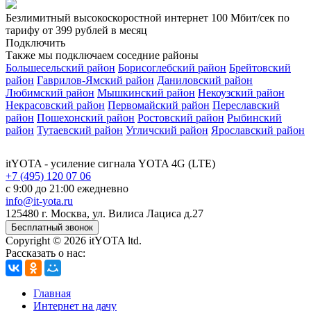
Безлимитный высокоскоростной интернет
100 Мбит/сек
по
тарифу
от 399 рублей
в месяц
Подключить
Также мы подключаем соседние районы
Большесельский район
Борисоглебский район
Брейтовский
район
Гаврилов-Ямский район
Даниловский район
Любимский район
Мышкинский район
Некоузский район
Некрасовский район
Первомайский район
Переславский
район
Пошехонский район
Ростовский район
Рыбинский
район
Тутаевский район
Угличский район
Ярославский район
itYOTA
- усиление сигнала YOTA 4G (LTE)
+7 (495) 120 07 06
с 9:00 до 21:00 ежедневно
info@it-yota.ru
125480 г.
Москва
,
ул. Вилиса Лациса д.27
Бесплатный звонок
Copyright © 2026 itYOTA ltd.
Рассказать о нас:
Главная
Интернет на дачу