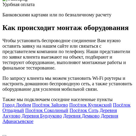
Удобная оплата
Банковскими картами или по безналичному расчету
Как происходит монтаж оборудования
Чтобы установить беспроводное соединение Вам нужно
оставить заявку на нашем сайте или связаться с
представителем компании по телефону. Наши представители
по заявке клиента выезжают на объект, подбирают и
тестируют оборудование, выполняют монтажные работы и
финальное тестирование.
По запросу клиента мы можем установить Wi-Fi роутеры и
настроить домашнюю беспроводную сеть, а также установить
оборудование для усиления мобильной связи.
Также мы подключаем соседние населенные пункты
Город Любим
Посёлок Зайцево
Посёлок Кулижский
Посёлок
Отрадный
Посёлок Соколиный
Посёлок Соть
Деревня
Д
Акулово
Деревня Бурдуково
Деревня Демково
Деревня
Афанасьевское