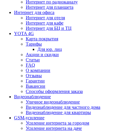
Интернет по радиоканалу
Интернет для планшета
Интернет для офиса
Интернет для отеля
Интернет для кафе
Интернет для БЦ и ТЦ
YOTA 4G
Карта покрытия
Тарифы
Для юр. лиц
Акции и скидки
Статьи
FAQ
О компании
Отзывы
Гарантии
Вакансии
Способы оформления заказа
Видеонаблюдение
Уличное видеонаблюдение
Видеонаблюдение для частного дома
Видеонаблюдение для квартиры
GSM-усиление
Усиление интернета за городом
Усиление интернета на даче