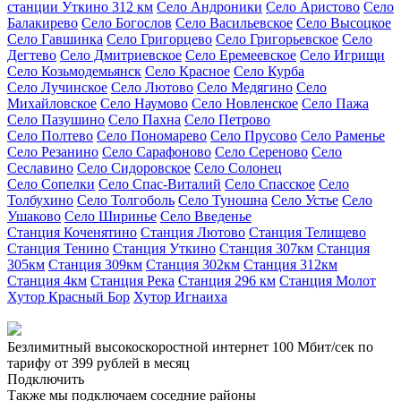
станции Уткино 312 км
Село Андроники
Село Аристово
Село
Балакирево
Село Богослов
Село Васильевское
Село Высоцкое
Село Гавшинка
Село Григорцево
Село Григорьевское
Село
Дегтево
Село Дмитриевское
Село Еремеевское
Село Игрищи
Село Козьмодемьянск
Село Красное
Село Курба
Село Лучинское
Село Лютово
Село Медягино
Село
Михайловское
Село Наумово
Село Новленское
Село Пажа
Село Пазушино
Село Пахна
Село Петрово
Село Полтево
Село Пономарево
Село Прусово
Село Раменье
Село Резанино
Село Сарафоново
Село Сереново
Село
Сеславино
Село Сидоровское
Село Солонец
Село Сопелки
Село Спас-Виталий
Село Спасское
Село
Толбухино
Село Толгоболь
Село Туношна
Село Устье
Село
Ушаково
Село Ширинье
Село Введенье
Станция Коченятино
Станция Лютово
Станция Телищево
Станция Тенино
Станция Уткино
Станция 307км
Станция
305км
Станция 309км
Станция 302км
Станция 312км
Станция 4км
Станция Река
Станция 296 км
Станция Молот
Хутор Красный Бор
Хутор Игнаиха
Безлимитный высокоскоростной интернет
100 Мбит/сек
по
тарифу
от 399 рублей
в месяц
Подключить
Также мы подключаем соседние районы