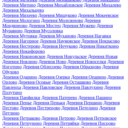
Деревня Митино
Деревня Михайловское
Деревня Михалево
Деревня Михальцево
Деревня Михеево
Деревня Мишуково
Деревня Мокеевское
Деревня Мологино
Деревня Молозиново
Деревня
Мордвиново
Деревня Мостец
Деревня Мужево
Деревня
Муравино
Деревня Мусоловка
Деревня Мутовки
Деревня Муханово
Деревня Нагавки
Деревня Нагорное
Деревня Наумовское
Деревня Некрасово
Деревня Нестерово
Деревня Нечуково
Деревня Никиткино
Деревня Никифорово
Деревня Никоновское
Деревня Никульское
Деревня Новая
Деревня Новлино
Деревня Ново
Деревня Новоселки
Деревня
Ноготино
Деревня Облесцево
Деревня Образцово
Деревня
Обухово
Деревня Одарино
Деревня Озерки
Деревня Опарино
Деревня
Орлово
Деревня Осовые
Деревня Осташково
Деревня
Павлеиха
Деревня Павловское
Деревня Павлухино
Деревня
Полутино
Деревня Панфилки
Деревня Патерево
Деревня Пашино
Деревня Пенье
Деревня Пеньки
Деревня Першино
Деревня
Пестово
Деревня Пестрецово
Деревня Петелино
Деревня
Петлино
Деревня Петраково
Деревня Петрово
Деревня Петровское
Деревня Петрунино
Деревня Петряйки
Деревня Писцово