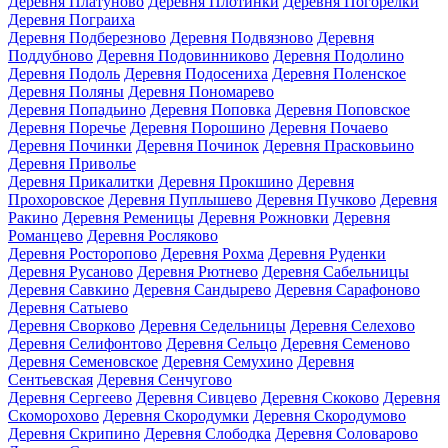
Деревня Платуново
Деревня Плотинки
Деревня Погорелки
Деревня Пограиха
Деревня Подберезново
Деревня Подвязново
Деревня
Поддубново
Деревня Подовинниково
Деревня Подолино
Деревня Подоль
Деревня Подосениха
Деревня Поленское
Деревня Поляны
Деревня Пономарево
Деревня Попадьино
Деревня Поповка
Деревня Поповское
Деревня Поречье
Деревня Порошино
Деревня Почаево
Деревня Починки
Деревня Починок
Деревня Прасковьино
Деревня Приволье
Деревня Прикалитки
Деревня Прокшино
Деревня
Прохоровское
Деревня Пуплышево
Деревня Пучково
Деревня
Ракино
Деревня Ременицы
Деревня Рожновки
Деревня
Романцево
Деревня Росляково
Деревня Росторопово
Деревня Рохма
Деревня Руденки
Деревня Русаново
Деревня Рютнево
Деревня Сабельницы
Деревня Савкино
Деревня Сандырево
Деревня Сарафоново
Деревня Сатыево
Деревня Сворково
Деревня Седельницы
Деревня Селехово
Деревня Селифонтово
Деревня Сельцо
Деревня Семеново
Деревня Семеновское
Деревня Семухино
Деревня
Сентьевская
Деревня Сенчугово
Деревня Сергеево
Деревня Сивцево
Деревня Скоково
Деревня
Скоморохово
Деревня Скородумки
Деревня Скородумово
Деревня Скрипино
Деревня Слободка
Деревня Соловарово