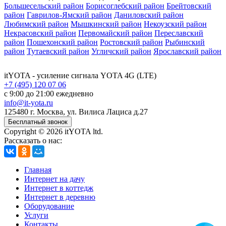
Большесельский район
Борисоглебский район
Брейтовский
район
Гаврилов-Ямский район
Даниловский район
Любимский район
Мышкинский район
Некоузский район
Некрасовский район
Первомайский район
Переславский
район
Пошехонский район
Ростовский район
Рыбинский
район
Тутаевский район
Угличский район
Ярославский район
itYOTA
- усиление сигнала YOTA 4G (LTE)
+7 (495) 120 07 06
с 9:00 до 21:00 ежедневно
info@it-yota.ru
125480 г.
Москва
,
ул. Вилиса Лациса д.27
Бесплатный звонок
Copyright © 2026 itYOTA ltd.
Рассказать о нас:
Главная
Интернет на дачу
Интернет в коттедж
Интернет в деревню
Оборудование
Услуги
Контакты