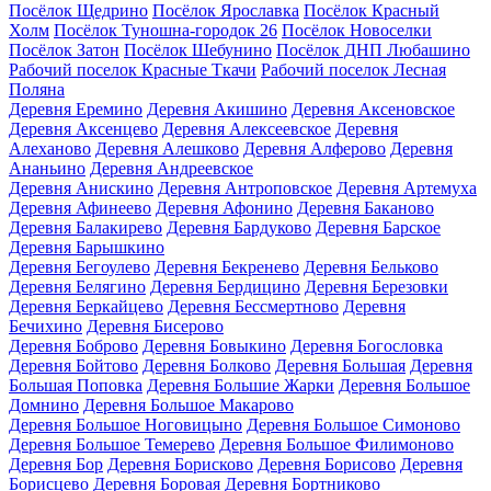
Посёлок Щедрино
Посёлок Ярославка
Посёлок Красный
Холм
Посёлок Туношна-городок 26
Посёлок Новоселки
Посёлок Затон
Посёлок Шебунино
Посёлок ДНП Любашино
Рабочий поселок Красные Ткачи
Рабочий поселок Лесная
Поляна
Деревня Еремино
Деревня Акишино
Деревня Аксеновское
Деревня Аксенцево
Деревня Алексеевское
Деревня
Алеханово
Деревня Алешково
Деревня Алферово
Деревня
Ананьино
Деревня Андреевское
Деревня Анискино
Деревня Антроповское
Деревня Артемуха
Деревня Афинеево
Деревня Афонино
Деревня Баканово
Деревня Балакирево
Деревня Бардуково
Деревня Барское
Деревня Барышкино
Деревня Бегоулево
Деревня Бекренево
Деревня Бельково
Деревня Белягино
Деревня Бердицино
Деревня Березовки
Деревня Беркайцево
Деревня Бессмертново
Деревня
Бечихино
Деревня Бисерово
Деревня Боброво
Деревня Бовыкино
Деревня Богословка
Деревня Бойтово
Деревня Болково
Деревня Большая
Деревня
Большая Поповка
Деревня Большие Жарки
Деревня Большое
Домнино
Деревня Большое Макарово
Деревня Большое Ноговицыно
Деревня Большое Симоново
Деревня Большое Темерево
Деревня Большое Филимоново
Деревня Бор
Деревня Борисково
Деревня Борисово
Деревня
Борисцево
Деревня Боровая
Деревня Бортниково