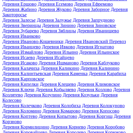
Деревня Ершово
Деревня Есемово
Деревня Ефремово
Деревня Жабино
Деревня Жуково
Деревня Заборное
Деревня
Закоторосье
Деревня Залесье
Деревня Залужье
Деревня Запрудново
Деревня Зверинцы
Деревня Зинино
Деревня Зиновское
Деревня Зубарево
Деревня Зяблицы
Деревня Иванищево
Деревня Иванково
Деревня Иваново-Кошевники
Деревня Ивановский Перевоз
Деревня Иванцево
Деревня Ивково
Деревня Игнатово
Деревня Измайлово
Деревня Ильино
Деревня Ильинское
Деревня Исаево
Деревня Исайцево
Деревня Исаково
Деревня Ишманово
Деревня Каблуково
Деревня Калачиха
Деревня Каликино
Деревня Калинино
Деревня Калинтьевская
Деревня Каменка
Деревня Карабиха
Деревня Карповское
Деревня Кипелки
Деревня Клещево
Деревня Климовское
Деревня Ключи
Деревня Кобыляево
Деревня Козлово
Деревня
Козлятево
Деревня Козулино
Деревня Козульки
Деревня
Колесово
Деревня Колечково
Деревня Колобиха
Деревня Колокуново
Деревня Коломино
Деревня Комарово
Деревня Копосово
Деревня Коптево
Деревня Копытово
Деревня Коргиш
Деревня
Корзново
Деревня Кормилицино
Деревня Корнево
Деревня Коробово
Деревня Коровайцево
Деревня Королево
Деревня Корюково