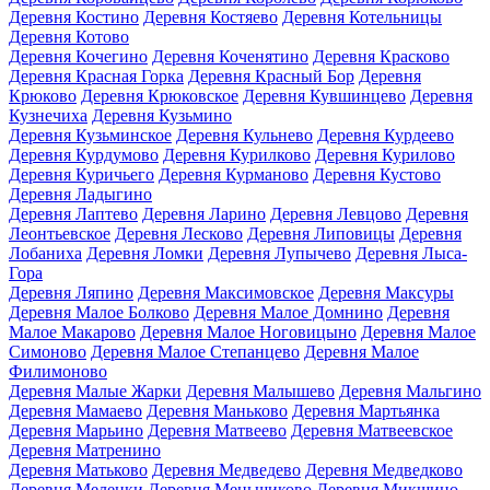
Деревня Костино
Деревня Костяево
Деревня Котельницы
Деревня Котово
Деревня Кочегино
Деревня Коченятино
Деревня Красково
Деревня Красная Горка
Деревня Красный Бор
Деревня
Крюково
Деревня Крюковское
Деревня Кувшинцево
Деревня
Кузнечиха
Деревня Кузьмино
Деревня Кузьминское
Деревня Кульнево
Деревня Курдеево
Деревня Курдумово
Деревня Курилково
Деревня Курилово
Деревня Куричьего
Деревня Курманово
Деревня Кустово
Деревня Ладыгино
Деревня Лаптево
Деревня Ларино
Деревня Левцово
Деревня
Леонтьевское
Деревня Лесково
Деревня Липовицы
Деревня
Лобаниха
Деревня Ломки
Деревня Лупычево
Деревня Лыса-
Гора
Деревня Ляпино
Деревня Максимовское
Деревня Максуры
Деревня Малое Болково
Деревня Малое Домнино
Деревня
Малое Макарово
Деревня Малое Ноговицыно
Деревня Малое
Симоново
Деревня Малое Степанцево
Деревня Малое
Филимоново
Деревня Малые Жарки
Деревня Малышево
Деревня Мальгино
Деревня Мамаево
Деревня Маньково
Деревня Мартьянка
Деревня Марьино
Деревня Матвеево
Деревня Матвеевское
Деревня Матренино
Деревня Матьково
Деревня Медведево
Деревня Медведково
Деревня Меленки
Деревня Меньшиково
Деревня Микшино