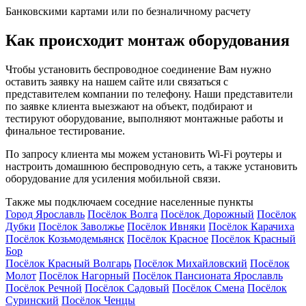
Банковскими картами или по безналичному расчету
Как происходит монтаж оборудования
Чтобы установить беспроводное соединение Вам нужно
оставить заявку на нашем сайте или связаться с
представителем компании по телефону. Наши представители
по заявке клиента выезжают на объект, подбирают и
тестируют оборудование, выполняют монтажные работы и
финальное тестирование.
По запросу клиента мы можем установить Wi-Fi роутеры и
настроить домашнюю беспроводную сеть, а также установить
оборудование для усиления мобильной связи.
Также мы подключаем соседние населенные пункты
Город Ярославль
Посёлок Волга
Посёлок Дорожный
Посёлок
Дубки
Посёлок Заволжье
Посёлок Ивняки
Посёлок Карачиха
Посёлок Козьмодемьянск
Посёлок Красное
Посёлок Красный
Бор
Посёлок Красный Волгарь
Посёлок Михайловский
Посёлок
Молот
Посёлок Нагорный
Посёлок Пансионата Ярославль
Посёлок Речной
Посёлок Садовый
Посёлок Смена
Посёлок
Суринский
Посёлок Ченцы