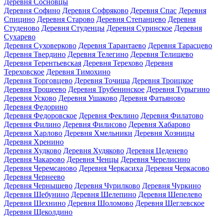
Деревня Сосновцы
Деревня Софино
Деревня Софряково
Деревня Спас
Деревня
Спицино
Деревня Старово
Деревня Степанцево
Деревня
Студеново
Деревня Студенцы
Деревня Суринское
Деревня
Сухарево
Деревня Суховерково
Деревня Тарантаево
Деревня Тарасцево
Деревня Твердино
Деревня Телегино
Деревня Телищево
Деревня Терентьевская
Деревня Терехово
Деревня
Тереховское
Деревня Тимохино
Деревня Торговцево
Деревня Точища
Деревня Троицкое
Деревня Трощеево
Деревня Трубенинское
Деревня Турыгино
Деревня Усково
Деревня Ушаково
Деревня Фатьяново
Деревня Федорино
Деревня Федоровское
Деревня Феклино
Деревня Филатово
Деревня Филино
Деревня Филисово
Деревня Хабарово
Деревня Харлово
Деревня Хмельники
Деревня Хозницы
Деревня Хренино
Деревня Худково
Деревня Худяково
Деревня Цеденево
Деревня Чакарово
Деревня Ченцы
Деревня Черелисино
Деревня Черемсаново
Деревня Черкасиха
Деревня Черкасово
Деревня Чернеево
Деревня Чернышево
Деревня Чурилково
Деревня Чуркино
Деревня Шебунино
Деревня Шелепино
Деревня Шепелево
Деревня Шехнино
Деревня Шоломово
Деревня Щеглевское
Деревня Щеколдино