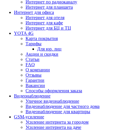
Интернет по радиоканалу
Интернет для планшета
Интернет для офиса
Интернет для отеля
Интернет для кафе
Интернет для БЦ и ТЦ
YOTA 4G
Карта покрытия
Тарифы
Для юр. лиц
Акции и скидки
Статьи
FAQ
О компании
Отзывы
Гарантии
Вакансии
Способы оформления заказа
Видеонаблюдение
Уличное видеонаблюдение
Видеонаблюдение для частного дома
Видеонаблюдение для квартиры
GSM-усиление
Усиление интернета за городом
Усиление интернета на даче