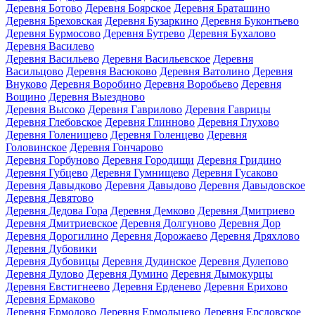
Деревня Ботово
Деревня Боярское
Деревня Браташино
Деревня Бреховская
Деревня Бузаркино
Деревня Буконтьево
Деревня Бурмосово
Деревня Бутрево
Деревня Бухалово
Деревня Василево
Деревня Васильево
Деревня Васильевское
Деревня
Васильцово
Деревня Васюково
Деревня Ватолино
Деревня
Внуково
Деревня Воробино
Деревня Воробьево
Деревня
Вощино
Деревня Выездново
Деревня Высоко
Деревня Гаврилово
Деревня Гаврицы
Деревня Глебовское
Деревня Глинново
Деревня Глухово
Деревня Голенищево
Деревня Голенцево
Деревня
Головинское
Деревня Гончарово
Деревня Горбуново
Деревня Городищи
Деревня Гридино
Деревня Губцево
Деревня Гумнищево
Деревня Гусаково
Деревня Давыдково
Деревня Давыдово
Деревня Давыдовское
Деревня Девятово
Деревня Дедова Гора
Деревня Демково
Деревня Дмитриево
Деревня Дмитриевское
Деревня Долгуново
Деревня Дор
Деревня Дорогилино
Деревня Дорожаево
Деревня Дряхлово
Деревня Дубовики
Деревня Дубовицы
Деревня Дудинское
Деревня Дулепово
Деревня Дулово
Деревня Думино
Деревня Дымокурцы
Деревня Евстигнеево
Деревня Ерденево
Деревня Ерихово
Деревня Ермаково
Деревня Ермолово
Деревня Ермольцево
Деревня Ерсловское