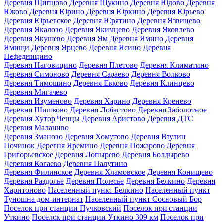
Деревня Щипцово
Деревня Щукино
Деревня Юдово
Деревня
Юково
Деревня Юрино
Деревня Юркино
Деревня Юрьево
Деревня Юрьевское
Деревня Юрятино
Деревня Язвицево
Деревня Якалово
Деревня Якимцево
Деревня Яковлево
Деревня Якушево
Деревня Ям
Деревня Ямино
Деревня
Ямищи
Деревня Ярцево
Деревня Ясино
Деревня
Нефедницино
Деревня Наговицино
Деревня Плетово
Деревня Климатино
Деревня Симоново
Деревня Сараево
Деревня Волково
Деревня Тимошино
Деревня Евково
Деревня Клинцево
Деревня Мигачево
Деревня Изуменово
Деревня Харино
Деревня Кренево
Деревня Шишково
Деревня Лобастово
Деревня Заболотное
Деревня Хутор Ченцы
Деревня Аристово
Деревня ДТС
Деревня Маланиво
Деревня Зманово
Деревня Хомутово
Деревня Ваулин
Починок
Деревня Яремино
Деревня Пожарово
Деревня
Григорьевское
Деревня Лопырево
Деревня Болдырево
Деревня Когаево
Деревня Палутино
Деревня Филинское
Деревня Хламовское
Деревня Конищево
Деревня Раздолье
Деревня Полесье
Деревня Белкино
Деревня
Харитоново
Населенный пункт Белкино
Населенный пункт
Туношна дом-интернат
Населенный пункт Сосновый Бор
Поселок при станции Пучковский
Поселок при станции
Уткино
Поселок при станции Уткино 309 км
Поселок при