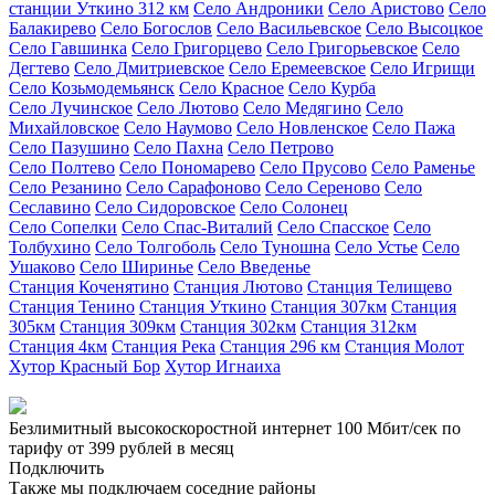
станции Уткино 312 км
Село Андроники
Село Аристово
Село
Балакирево
Село Богослов
Село Васильевское
Село Высоцкое
Село Гавшинка
Село Григорцево
Село Григорьевское
Село
Дегтево
Село Дмитриевское
Село Еремеевское
Село Игрищи
Село Козьмодемьянск
Село Красное
Село Курба
Село Лучинское
Село Лютово
Село Медягино
Село
Михайловское
Село Наумово
Село Новленское
Село Пажа
Село Пазушино
Село Пахна
Село Петрово
Село Полтево
Село Пономарево
Село Прусово
Село Раменье
Село Резанино
Село Сарафоново
Село Сереново
Село
Сеславино
Село Сидоровское
Село Солонец
Село Сопелки
Село Спас-Виталий
Село Спасское
Село
Толбухино
Село Толгоболь
Село Туношна
Село Устье
Село
Ушаково
Село Ширинье
Село Введенье
Станция Коченятино
Станция Лютово
Станция Телищево
Станция Тенино
Станция Уткино
Станция 307км
Станция
305км
Станция 309км
Станция 302км
Станция 312км
Станция 4км
Станция Река
Станция 296 км
Станция Молот
Хутор Красный Бор
Хутор Игнаиха
Безлимитный высокоскоростной интернет
100 Мбит/сек
по
тарифу
от 399 рублей
в месяц
Подключить
Также мы подключаем соседние районы