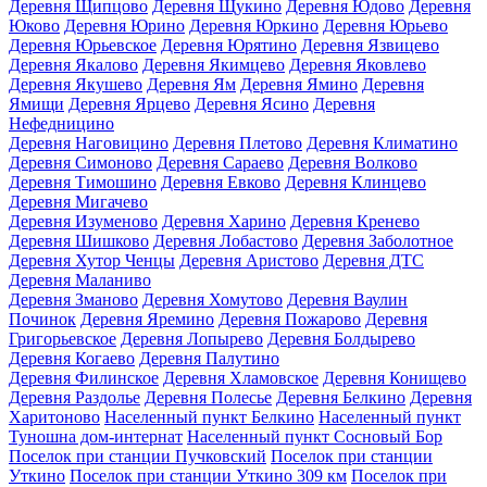
Деревня Щипцово
Деревня Щукино
Деревня Юдово
Деревня
Юково
Деревня Юрино
Деревня Юркино
Деревня Юрьево
Деревня Юрьевское
Деревня Юрятино
Деревня Язвицево
Деревня Якалово
Деревня Якимцево
Деревня Яковлево
Деревня Якушево
Деревня Ям
Деревня Ямино
Деревня
Ямищи
Деревня Ярцево
Деревня Ясино
Деревня
Нефедницино
Деревня Наговицино
Деревня Плетово
Деревня Климатино
Деревня Симоново
Деревня Сараево
Деревня Волково
Деревня Тимошино
Деревня Евково
Деревня Клинцево
Деревня Мигачево
Деревня Изуменово
Деревня Харино
Деревня Кренево
Деревня Шишково
Деревня Лобастово
Деревня Заболотное
Деревня Хутор Ченцы
Деревня Аристово
Деревня ДТС
Деревня Маланиво
Деревня Зманово
Деревня Хомутово
Деревня Ваулин
Починок
Деревня Яремино
Деревня Пожарово
Деревня
Григорьевское
Деревня Лопырево
Деревня Болдырево
Деревня Когаево
Деревня Палутино
Деревня Филинское
Деревня Хламовское
Деревня Конищево
Деревня Раздолье
Деревня Полесье
Деревня Белкино
Деревня
Харитоново
Населенный пункт Белкино
Населенный пункт
Туношна дом-интернат
Населенный пункт Сосновый Бор
Поселок при станции Пучковский
Поселок при станции
Уткино
Поселок при станции Уткино 309 км
Поселок при