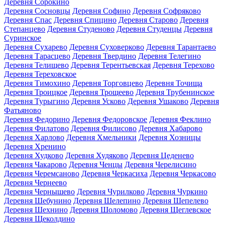
Деревня Сорокино
Деревня Сосновцы
Деревня Софино
Деревня Софряково
Деревня Спас
Деревня Спицино
Деревня Старово
Деревня
Степанцево
Деревня Студеново
Деревня Студенцы
Деревня
Суринское
Деревня Сухарево
Деревня Суховерково
Деревня Тарантаево
Деревня Тарасцево
Деревня Твердино
Деревня Телегино
Деревня Телищево
Деревня Терентьевская
Деревня Терехово
Деревня Тереховское
Деревня Тимохино
Деревня Торговцево
Деревня Точища
Деревня Троицкое
Деревня Трощеево
Деревня Трубенинское
Деревня Турыгино
Деревня Усково
Деревня Ушаково
Деревня
Фатьяново
Деревня Федорино
Деревня Федоровское
Деревня Феклино
Деревня Филатово
Деревня Филисово
Деревня Хабарово
Деревня Харлово
Деревня Хмельники
Деревня Хозницы
Деревня Хренино
Деревня Худково
Деревня Худяково
Деревня Цеденево
Деревня Чакарово
Деревня Ченцы
Деревня Черелисино
Деревня Черемсаново
Деревня Черкасиха
Деревня Черкасово
Деревня Чернеево
Деревня Чернышево
Деревня Чурилково
Деревня Чуркино
Деревня Шебунино
Деревня Шелепино
Деревня Шепелево
Деревня Шехнино
Деревня Шоломово
Деревня Щеглевское
Деревня Щеколдино