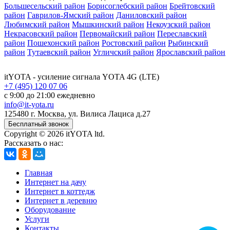
Большесельский район
Борисоглебский район
Брейтовский
район
Гаврилов-Ямский район
Даниловский район
Любимский район
Мышкинский район
Некоузский район
Некрасовский район
Первомайский район
Переславский
район
Пошехонский район
Ростовский район
Рыбинский
район
Тутаевский район
Угличский район
Ярославский район
itYOTA
- усиление сигнала YOTA 4G (LTE)
+7 (495) 120 07 06
с 9:00 до 21:00 ежедневно
info@it-yota.ru
125480 г.
Москва
,
ул. Вилиса Лациса д.27
Бесплатный звонок
Copyright © 2026 itYOTA ltd.
Рассказать о нас:
Главная
Интернет на дачу
Интернет в коттедж
Интернет в деревню
Оборудование
Услуги
Контакты