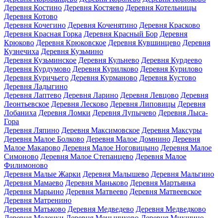
Деревня Костино
Деревня Костяево
Деревня Котельницы
Деревня Котово
Деревня Кочегино
Деревня Коченятино
Деревня Красково
Деревня Красная Горка
Деревня Красный Бор
Деревня
Крюково
Деревня Крюковское
Деревня Кувшинцево
Деревня
Кузнечиха
Деревня Кузьмино
Деревня Кузьминское
Деревня Кульнево
Деревня Курдеево
Деревня Курдумово
Деревня Курилково
Деревня Курилово
Деревня Куричьего
Деревня Курманово
Деревня Кустово
Деревня Ладыгино
Деревня Лаптево
Деревня Ларино
Деревня Левцово
Деревня
Леонтьевское
Деревня Лесково
Деревня Липовицы
Деревня
Лобаниха
Деревня Ломки
Деревня Лупычево
Деревня Лыса-
Гора
Деревня Ляпино
Деревня Максимовское
Деревня Максуры
Деревня Малое Болково
Деревня Малое Домнино
Деревня
Малое Макарово
Деревня Малое Ноговицыно
Деревня Малое
Симоново
Деревня Малое Степанцево
Деревня Малое
Филимоново
Деревня Малые Жарки
Деревня Малышево
Деревня Мальгино
Деревня Мамаево
Деревня Маньково
Деревня Мартьянка
Деревня Марьино
Деревня Матвеево
Деревня Матвеевское
Деревня Матренино
Деревня Матьково
Деревня Медведево
Деревня Медведково
Деревня Меленки
Деревня Меньшиково
Деревня Микшино