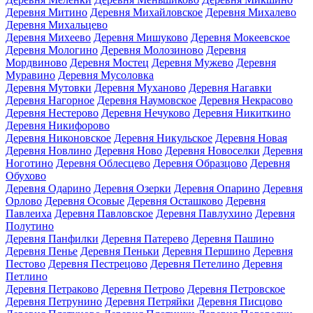
Деревня Митино
Деревня Михайловское
Деревня Михалево
Деревня Михальцево
Деревня Михеево
Деревня Мишуково
Деревня Мокеевское
Деревня Мологино
Деревня Молозиново
Деревня
Мордвиново
Деревня Мостец
Деревня Мужево
Деревня
Муравино
Деревня Мусоловка
Деревня Мутовки
Деревня Муханово
Деревня Нагавки
Деревня Нагорное
Деревня Наумовское
Деревня Некрасово
Деревня Нестерово
Деревня Нечуково
Деревня Никиткино
Деревня Никифорово
Деревня Никоновское
Деревня Никульское
Деревня Новая
Деревня Новлино
Деревня Ново
Деревня Новоселки
Деревня
Ноготино
Деревня Облесцево
Деревня Образцово
Деревня
Обухово
Деревня Одарино
Деревня Озерки
Деревня Опарино
Деревня
Орлово
Деревня Осовые
Деревня Осташково
Деревня
Павлеиха
Деревня Павловское
Деревня Павлухино
Деревня
Полутино
Деревня Панфилки
Деревня Патерево
Деревня Пашино
Деревня Пенье
Деревня Пеньки
Деревня Першино
Деревня
Пестово
Деревня Пестрецово
Деревня Петелино
Деревня
Петлино
Деревня Петраково
Деревня Петрово
Деревня Петровское
Деревня Петрунино
Деревня Петряйки
Деревня Писцово