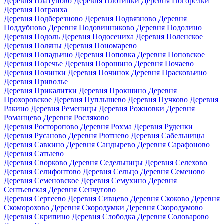
Деревня Платуново
Деревня Плотинки
Деревня Погорелки
Деревня Пограиха
Деревня Подберезново
Деревня Подвязново
Деревня
Поддубново
Деревня Подовинниково
Деревня Подолино
Деревня Подоль
Деревня Подосениха
Деревня Поленское
Деревня Поляны
Деревня Пономарево
Деревня Попадьино
Деревня Поповка
Деревня Поповское
Деревня Поречье
Деревня Порошино
Деревня Почаево
Деревня Починки
Деревня Починок
Деревня Прасковьино
Деревня Приволье
Деревня Прикалитки
Деревня Прокшино
Деревня
Прохоровское
Деревня Пуплышево
Деревня Пучково
Деревня
Ракино
Деревня Ременицы
Деревня Рожновки
Деревня
Романцево
Деревня Росляково
Деревня Росторопово
Деревня Рохма
Деревня Руденки
Деревня Русаново
Деревня Рютнево
Деревня Сабельницы
Деревня Савкино
Деревня Сандырево
Деревня Сарафоново
Деревня Сатыево
Деревня Сворково
Деревня Седельницы
Деревня Селехово
Деревня Селифонтово
Деревня Сельцо
Деревня Семеново
Деревня Семеновское
Деревня Семухино
Деревня
Сентьевская
Деревня Сенчугово
Деревня Сергеево
Деревня Сивцево
Деревня Скоково
Деревня
Скоморохово
Деревня Скородумки
Деревня Скородумово
Деревня Скрипино
Деревня Слободка
Деревня Соловарово