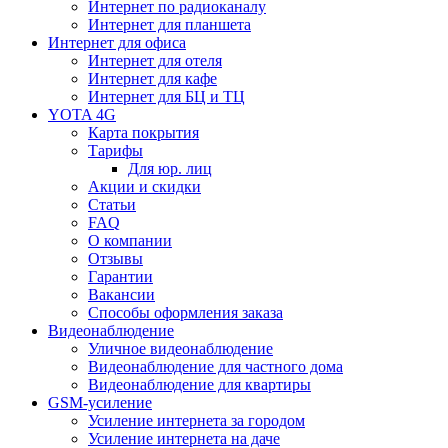
Интернет по радиоканалу
Интернет для планшета
Интернет для офиса
Интернет для отеля
Интернет для кафе
Интернет для БЦ и ТЦ
YOTA 4G
Карта покрытия
Тарифы
Для юр. лиц
Акции и скидки
Статьи
FAQ
О компании
Отзывы
Гарантии
Вакансии
Способы оформления заказа
Видеонаблюдение
Уличное видеонаблюдение
Видеонаблюдение для частного дома
Видеонаблюдение для квартиры
GSM-усиление
Усиление интернета за городом
Усиление интернета на даче