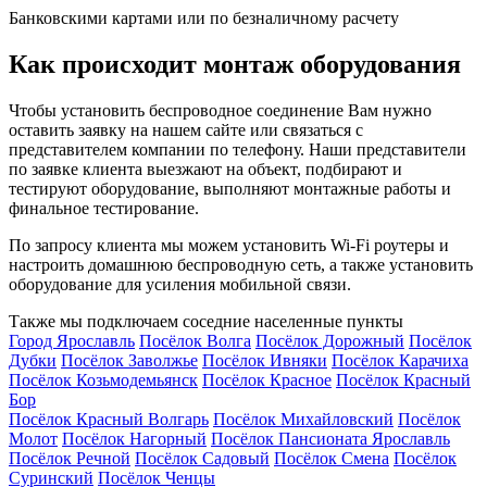
Банковскими картами или по безналичному расчету
Как происходит монтаж оборудования
Чтобы установить беспроводное соединение Вам нужно
оставить заявку на нашем сайте или связаться с
представителем компании по телефону. Наши представители
по заявке клиента выезжают на объект, подбирают и
тестируют оборудование, выполняют монтажные работы и
финальное тестирование.
По запросу клиента мы можем установить Wi-Fi роутеры и
настроить домашнюю беспроводную сеть, а также установить
оборудование для усиления мобильной связи.
Также мы подключаем соседние населенные пункты
Город Ярославль
Посёлок Волга
Посёлок Дорожный
Посёлок
Дубки
Посёлок Заволжье
Посёлок Ивняки
Посёлок Карачиха
Посёлок Козьмодемьянск
Посёлок Красное
Посёлок Красный
Бор
Посёлок Красный Волгарь
Посёлок Михайловский
Посёлок
Молот
Посёлок Нагорный
Посёлок Пансионата Ярославль
Посёлок Речной
Посёлок Садовый
Посёлок Смена
Посёлок
Суринский
Посёлок Ченцы