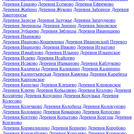
Деревня Ершово
Деревня Есемово
Деревня Ефремово
Деревня Жабино
Деревня Жуково
Деревня Заборное
Деревня
Закоторосье
Деревня Залесье
Деревня Залужье
Деревня Запрудново
Деревня Зверинцы
Деревня Зинино
Деревня Зиновское
Деревня Зубарево
Деревня Зяблицы
Деревня Иванищево
Деревня Иванково
Деревня Иваново-Кошевники
Деревня Ивановский Перевоз
Деревня Иванцево
Деревня Ивково
Деревня Игнатово
Деревня Измайлово
Деревня Ильино
Деревня Ильинское
Деревня Исаево
Деревня Исайцево
Деревня Исаково
Деревня Ишманово
Деревня Каблуково
Деревня Калачиха
Деревня Каликино
Деревня Калинино
Деревня Калинтьевская
Деревня Каменка
Деревня Карабиха
Деревня Карповское
Деревня Кипелки
Деревня Клещево
Деревня Климовское
Деревня Ключи
Деревня Кобыляево
Деревня Козлово
Деревня
Козлятево
Деревня Козулино
Деревня Козульки
Деревня
Колесово
Деревня Колечково
Деревня Колобиха
Деревня Колокуново
Деревня Коломино
Деревня Комарово
Деревня Копосово
Деревня Коптево
Деревня Копытово
Деревня Коргиш
Деревня
Корзново
Деревня Кормилицино
Деревня Корнево
Деревня Коробово
Деревня Коровайцево
Деревня Королево
Деревня Корюково