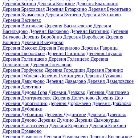
Деревня Ботово
Деревня Боярское
Деревня Браташино
Деревня Бреховская
Деревня Бузаркино
Деревня Буконтьево
Деревня Бурмосово
Деревня Бутрево
Деревня Бухалово
Деревня Василево
Деревня Васильево
Деревня Васильевское
Деревня
Васильцово
Деревня Васюково
Деревня Ватолино
Деревня
Внуково
Деревня Воробино
Деревня Воробьево
Деревня
Вощино
Деревня Выездново
Деревня Высоко
Деревня Гаврилово
Деревня Гаврицы
Деревня Глебовское
Деревня Глинново
Деревня Глухово
Деревня Голенищево
Деревня Голенцево
Деревня
Головинское
Деревня Гончарово
Деревня Горбуново
Деревня Городищи
Деревня Гридино
Деревня Губцево
Деревня Гумнищево
Деревня Гусаково
Деревня Давыдково
Деревня Давыдово
Деревня Давыдовское
Деревня Девятово
Деревня Дедова Гора
Деревня Демково
Деревня Дмитриево
Деревня Дмитриевское
Деревня Долгуново
Деревня Дор
Деревня Дорогилино
Деревня Дорожаево
Деревня Дряхлово
Деревня Дубовики
Деревня Дубовицы
Деревня Дудинское
Деревня Дулепово
Деревня Дулово
Деревня Думино
Деревня Дымокурцы
Деревня Евстигнеево
Деревня Ерденево
Деревня Ерихово
Деревня Ермаково
Деревня Ермолово
Деревня Ермольцево
Деревня Ерсловское