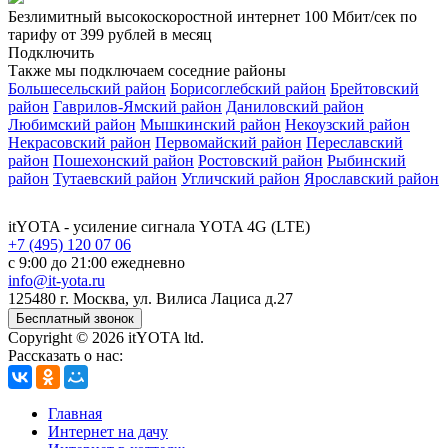
Безлимитный высокоскоростной интернет
100 Мбит/сек
по
тарифу
от 399 рублей
в месяц
Подключить
Также мы подключаем соседние районы
Большесельский район
Борисоглебский район
Брейтовский
район
Гаврилов-Ямский район
Даниловский район
Любимский район
Мышкинский район
Некоузский район
Некрасовский район
Первомайский район
Переславский
район
Пошехонский район
Ростовский район
Рыбинский
район
Тутаевский район
Угличский район
Ярославский район
itYOTA
- усиление сигнала YOTA 4G (LTE)
+7 (495) 120 07 06
с 9:00 до 21:00 ежедневно
info@it-yota.ru
125480 г.
Москва
,
ул. Вилиса Лациса д.27
Бесплатный звонок
Copyright © 2026 itYOTA ltd.
Рассказать о нас:
Главная
Интернет на дачу