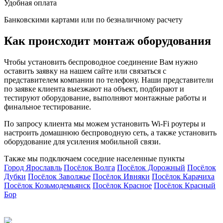
Удобная оплата
Банковскими картами или по безналичному расчету
Как происходит монтаж оборудования
Чтобы установить беспроводное соединение Вам нужно
оставить заявку на нашем сайте или связаться с
представителем компании по телефону. Наши представители
по заявке клиента выезжают на объект, подбирают и
тестируют оборудование, выполняют монтажные работы и
финальное тестирование.
По запросу клиента мы можем установить Wi-Fi роутеры и
настроить домашнюю беспроводную сеть, а также установить
оборудование для усиления мобильной связи.
Также мы подключаем соседние населенные пункты
Город Ярославль
Посёлок Волга
Посёлок Дорожный
Посёлок
П
Дубки
Посёлок Заволжье
Посёлок Ивняки
Посёлок Карачиха
Посёлок Козьмодемьянск
Посёлок Красное
Посёлок Красный
П
Бор