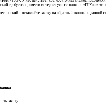
теля «Yota». У нас действует круглосуточная служба поддержк
ий требуется провести интернет уже сегодня – с «IT-Yota» это
есненский – оставляйте заявку на обратный звонок на данной с
Заявка
вить заявку