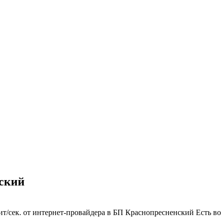
нский
т/сек. от интернет-провайдера в БП Краснопресненский
Есть в