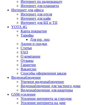
Интернет по радиоканалу
Интернет для планшета
Интернет для офиса
Интернет для отеля
Интернет для кафе
Интернет для БЦ и ТЦ
YOTA 4G
Карта покрытия
Тарифы
Для юр. лиц
Акции и скидки
Статьи
FAQ
О компании
Отзывы
Гарантии
Вакансии
Способы оформления заказа
Видеонаблюдение
Уличное видеонаблюдение
Видеонаблюдение для частного дома
Видеонаблюдение для квартиры
GSM-усиление
Усиление интернета за городом
Усиление интернета на даче