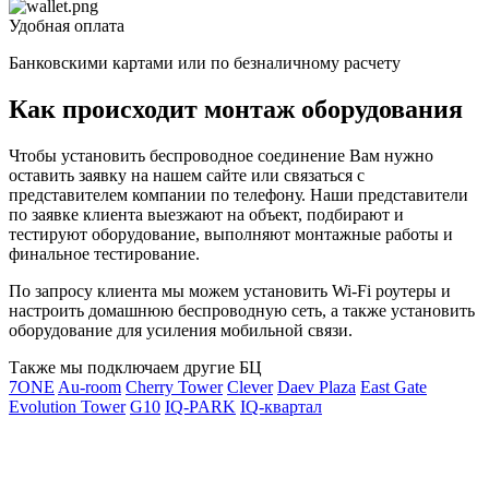
Удобная оплата
Банковскими картами или по безналичному расчету
Как происходит монтаж оборудования
Чтобы установить беспроводное соединение Вам нужно
оставить заявку на нашем сайте или связаться с
представителем компании по телефону. Наши представители
по заявке клиента выезжают на объект, подбирают и
тестируют оборудование, выполняют монтажные работы и
финальное тестирование.
По запросу клиента мы можем установить Wi-Fi роутеры и
настроить домашнюю беспроводную сеть, а также установить
оборудование для усиления мобильной связи.
Также мы подключаем другие БЦ
7ONE
Au-room
Cherry Tower
Clever
Daev Plaza
East Gate
L
Evolution Tower
G10
IQ-PARK
IQ-квартал
P