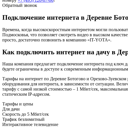
номеру
+7 (495) 120-07-06
!
Обратный звонок
Подключение интернета в Деревне Бото
Времена, когда высокоскоростным интернетом могли пользоват
Подмосковья, что позволяет смотреть видео в высоком качеств
просто, достаточно позвонить в компанию «IT-YOTA».
Как подключить интернет на дачу в Де
Наша компания предлагает подключение интернета под ключ дл
будете ограничены в доступе к современным информационным р
Тарифы на интернет по Деревне Ботогово и Орехово-Зуевском 
оборудования для интернета, в зависимости от ситуации. Вел
тарифу с самой низкой стоимостью – 1 Мбит/сек, максимальная
статическим IP-адресом.
Тарифы и цены
Для дачи
Скорость
до 5 Мбит/сек
Трафик
безлимитный
Интерактивное телевидение