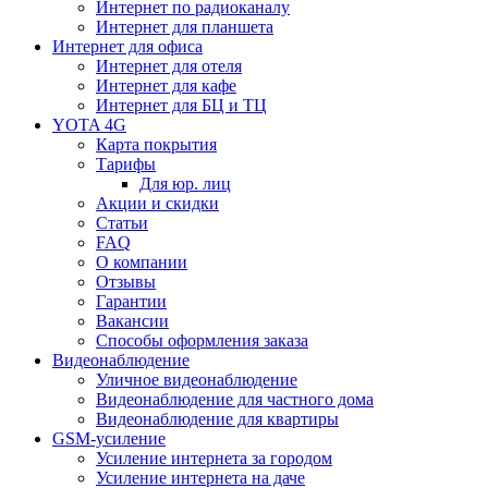
Интернет по радиоканалу
Интернет для планшета
Интернет для офиса
Интернет для отеля
Интернет для кафе
Интернет для БЦ и ТЦ
YOTA 4G
Карта покрытия
Тарифы
Для юр. лиц
Акции и скидки
Статьи
FAQ
О компании
Отзывы
Гарантии
Вакансии
Способы оформления заказа
Видеонаблюдение
Уличное видеонаблюдение
Видеонаблюдение для частного дома
Видеонаблюдение для квартиры
GSM-усиление
Усиление интернета за городом
Усиление интернета на даче