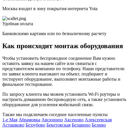
Москва входит в зону покрытия интернета Yota
Удобная оплата
Банковскими картами или по безналичному расчету
Как происходит монтаж оборудования
Чтобы установить беспроводное соединение Вам нужно
оставить заявку на нашем сайте или связаться с
представителем компании по телефону. Наши представители
по заявке клиента выезжают на объект, подбирают и
тестируют оборудование, выполняют монтажные работы и
финальное тестирование.
По запросу клиента мы можем установить Wi-Fi роутеры и
настроить домашнюю беспроводную сеть, а также установить
оборудование для усиления мобильной связи.
Также мы подключаем соседние населенные пункты
1-е Мая
Абрамовка
Авсюнино
Аксеново
Алексеевская
Б
Асташково
Беззубово
Бекетовская
Белавино
Беливо
Б