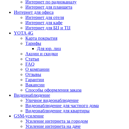
Интернет по радиоканалу
Интернет для планшета
Интернет для офиса
Интернет для отеля
Интернет для кафе
Интернет для БЦ и ТЦ
YOTA 4G
Карта покрытия
Тарифы
Для юр. лиц
Акции и скидки
Статьи
FAQ
О компании
Отзывы
Гарантии
Вакансии
Способы оформления заказа
Видеонаблюдение
Уличное видеонаблюдение
Видеонаблюдение для частного дома
Видеонаблюдение для квартиры
GSM-усиление
Усиление интернета за городом
Усиление интернета на даче