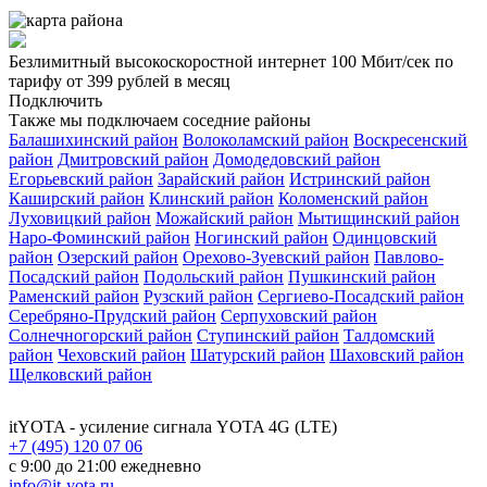
Безлимитный высокоскоростной интернет
100 Мбит/сек
по
тарифу
от 399 рублей
в месяц
Подключить
Также мы подключаем соседние районы
Балашихинский район
Волоколамский район
Воскресенский
район
Дмитровский район
Домодедовский район
Егорьевский район
Зарайский район
Истринский район
Каширский район
Клинский район
Коломенский район
Луховицкий район
Можайский район
Мытищинский район
Наро-Фоминский район
Ногинский район
Одинцовский
район
Озерский район
Орехово-Зуевский район
Павлово-
Посадский район
Подольский район
Пушкинский район
Раменский район
Рузский район
Сергиево-Посадский район
Серебряно-Прудский район
Серпуховский район
Солнечногорский район
Ступинский район
Талдомский
район
Чеховский район
Шатурский район
Шаховский район
Щелковский район
itYOTA
- усиление сигнала YOTA 4G (LTE)
+7 (495) 120 07 06
с 9:00 до 21:00 ежедневно
info@it-yota.ru