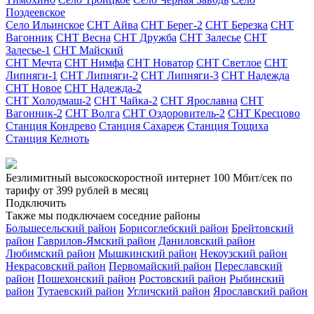
Поздеевское
Село Ильинское
СНТ Айва
СНТ Берег-2
СНТ Березка
СНТ
Вагонник
СНТ Весна
СНТ Дружба
СНТ Залесье
СНТ
Залесье-1
СНТ Майский
СНТ Мечта
СНТ Нимфа
СНТ Новатор
СНТ Светлое
СНТ
Липняги-1
СНТ Липняги-2
СНТ Липняги-3
СНТ Надежда
СНТ Новое
СНТ Надежда-2
СНТ Холодмаш-2
СНТ Чайка-2
СНТ Ярославна
СНТ
Вагонник-2
СНТ Волга
СНТ Оздоровитель-2
СНТ Кресцово
Станция Кондрево
Станция Сахареж
Станция Тощиха
Станция Келноть
Безлимитный высокоскоростной интернет
100 Мбит/сек
по
тарифу
от 399 рублей
в месяц
Подключить
Также мы подключаем соседние районы
Большесельский район
Борисоглебский район
Брейтовский
район
Гаврилов-Ямский район
Даниловский район
Любимский район
Мышкинский район
Некоузский район
Некрасовский район
Первомайский район
Переславский
район
Пошехонский район
Ростовский район
Рыбинский
район
Тутаевский район
Угличский район
Ярославский район