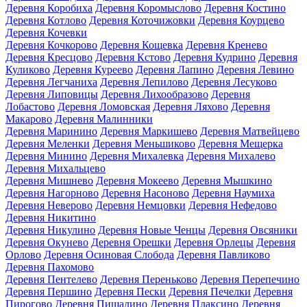
Деревня Коробиха
Деревня Коромыслово
Деревня Костино
Деревня Котлово
Деревня Коточижовки
Деревня Коурцево
Деревня Кочевки
Деревня Кочкорово
Деревня Кощевка
Деревня Кренево
Деревня Кресцово
Деревня Кстово
Деревня Кудрино
Деревня
Куликово
Деревня Куреево
Деревня Лапино
Деревня Левино
Деревня Легчаниха
Деревня Лепилово
Деревня Лесуково
Деревня Липовицы
Деревня Лихообразово
Деревня
Лобастово
Деревня Ломовская
Деревня Ляхово
Деревня
Макарово
Деревня Малинники
Деревня Маринино
Деревня Маркишево
Деревня Матвейцево
Деревня Меленки
Деревня Меньшиково
Деревня Мещерка
Деревня Минино
Деревня Михалевка
Деревня Михалево
Деревня Михальцево
Деревня Мишнево
Деревня Мокеево
Деревня Мышкино
Деревня Нагорново
Деревня Насоново
Деревня Наумиха
Деревня Неверово
Деревня Немцовки
Деревня Нефедово
Деревня Никитино
Деревня Никулино
Деревня Новые Ченцы
Деревня Овсяники
Деревня Окунево
Деревня Орешки
Деревня Орлецы
Деревня
Орлово
Деревня Осиновая Слобода
Деревня Павликово
Деревня Пахомово
Деревня Пентелево
Деревня Переньково
Деревня Перепечино
Деревня Першино
Деревня Пески
Деревня Печелки
Деревня
Пирогово
Деревня Пищалино
Деревня Плаксино
Деревня