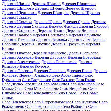
Деревня Шахово
Деревня Шилово
Деревня Шишелово
Деревня Шишково
Деревня Шубино
Деревня Щачебол
Деревня Щелканиха
Деревня Щипцово
Деревня Щукино
Деревня Юркино
Деревня Юрьевка
Деревня Юрьево
Деревня Ядрово
Деревня
Яксаево
Деревня Якушиха
Деревня Яснищи
Деревня Яхробол
Деревня Софрониха
Деревня Эскино
Деревня Липовки
Деревня Павлово
Деревня Васильково
Деревня Игумново
Деревня Тимонино
Деревня Дятловка
Деревня Лом
Деревня
Воронино
Деревня Елохино
Деревня Красулино
Деревня
Клины
Деревня Окатово
Деревня Афанасово
Деревня Борисово
Деревня Аксеново
Деревня Дубровки
Деревня Новоселки
Деревня Алексеевское
Деревня Бетегинское
Деревня
Комарово
Деревня Коурово
Деревня Лагерево
Деревня Левиново
Деревня Новая
Деревня
Кондрево
Деревня Харьково
Село Аббакумцево
Село
Бурмакино
Село Введенское
Село Вятское
Село Гзино
Село Диево-Городище
Село Кувакино
Село Левашово
Село
Малые Соли
Село Михайловское
Село Нетребово
Село
Никольское
Село Новодашково
Село Новое
Село Новые
Липки
Село Павловское
Село Петропавловское
Село Путятино
Село
Рождествено
Село Рождественное
Село Рыбницы
Село
Тимохино
Село Троицкое
Село Черная Заводь
Село