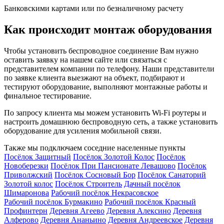
Банковскими картами или по безналичному расчету
Как происходит монтаж оборудования
Чтобы установить беспроводное соединение Вам нужно
оставить заявку на нашем сайте или связаться с
представителем компании по телефону. Наши представители
по заявке клиента выезжают на объект, подбирают и
тестируют оборудование, выполняют монтажные работы и
финальное тестирование.
По запросу клиента мы можем установить Wi-Fi роутеры и
настроить домашнюю беспроводную сеть, а также установить
оборудование для усиления мобильной связи.
Также мы подключаем соседние населенные пункты
Посёлок Защитный
Посёлок Золотой Колос
Посёлок
Новоберезки
Посёлок При Пансионате Левашово
Посёлок
Приволжский
Посёлок Сосновый Бор
Посёлок Санаторий
Золотой колос
Посёлок Строитель
Дачный посёлок
Шимаронова
Рабочий посёлок Некрасовское
Рабочий посёлок Бурмакино
Рабочий посёлок Красный
Профинтерн
Деревня Агеево
Деревня Алексино
Деревня
Алферово
Деревня Ананьино
Деревня Андреевское
Деревня