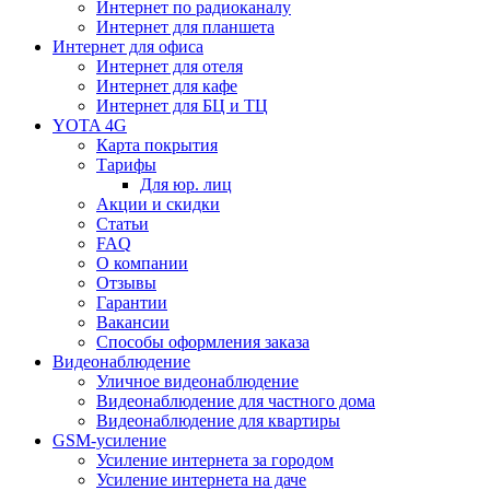
Интернет по радиоканалу
Интернет для планшета
Интернет для офиса
Интернет для отеля
Интернет для кафе
Интернет для БЦ и ТЦ
YOTA 4G
Карта покрытия
Тарифы
Для юр. лиц
Акции и скидки
Статьи
FAQ
О компании
Отзывы
Гарантии
Вакансии
Способы оформления заказа
Видеонаблюдение
Уличное видеонаблюдение
Видеонаблюдение для частного дома
Видеонаблюдение для квартиры
GSM-усиление
Усиление интернета за городом
Усиление интернета на даче