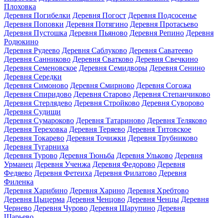
Плоховка
Деревня Погибелки
Деревня Погост
Деревня Подсосенье
Деревня Поповки
Деревня Потягино
Деревня Протасьево
Деревня Пустошка
Деревня Пьяново
Деревня Репино
Деревня
Родюкино
Деревня Рудеево
Деревня Саблуково
Деревня Саватеево
Деревня Санниково
Деревня Сватково
Деревня Свечкино
Деревня Семеновское
Деревня Семидворы
Деревня Сенино
Деревня Середки
Деревня Симоново
Деревня Смирново
Деревня Согожа
Деревня Спиридово
Деревня Старово
Деревня Степанчиково
Деревня Стерлядево
Деревня Стройково
Деревня Суворово
Деревня Судищи
Деревня Сумароково
Деревня Татариново
Деревня Теляково
Деревня Тереховка
Деревня Теряево
Деревня Титовское
Деревня Токарево
Деревня Точижки
Деревня Трубниково
Деревня Тугарниха
Деревня Турово
Деревня Тюньба
Деревня Ульково
Деревня
Урманец
Деревня Ученжа
Деревня Федорово
Деревня
Федяево
Деревня Фетеиха
Деревня Филатово
Деревня
Филенка
Деревня Харибино
Деревня Харино
Деревня Хребтово
Деревня Цыцерма
Деревня Ченцово
Деревня Ченцы
Деревня
Чернево
Деревня Чурово
Деревня Шарупино
Деревня
Шарьево