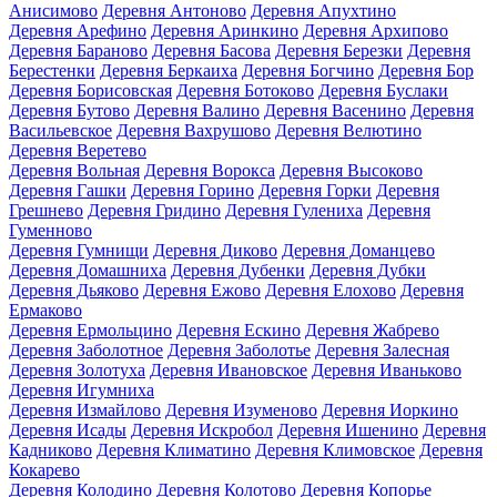
Анисимово
Деревня Антоново
Деревня Апухтино
Деревня Арефино
Деревня Аринкино
Деревня Архипово
Деревня Бараново
Деревня Басова
Деревня Березки
Деревня
Берестенки
Деревня Беркаиха
Деревня Богчино
Деревня Бор
Деревня Борисовская
Деревня Ботоково
Деревня Буслаки
Деревня Бутово
Деревня Валино
Деревня Васенино
Деревня
Васильевское
Деревня Вахрушово
Деревня Велютино
Деревня Веретево
Деревня Вольная
Деревня Ворокса
Деревня Высоково
Деревня Гашки
Деревня Горино
Деревня Горки
Деревня
Грешнево
Деревня Гридино
Деревня Гулениха
Деревня
Гуменново
Деревня Гумнищи
Деревня Диково
Деревня Доманцево
Деревня Домашниха
Деревня Дубенки
Деревня Дубки
Деревня Дьяково
Деревня Ежово
Деревня Елохово
Деревня
Ермаково
Деревня Ермольцино
Деревня Ескино
Деревня Жабрево
Деревня Заболотное
Деревня Заболотье
Деревня Залесная
Деревня Золотуха
Деревня Ивановское
Деревня Иваньково
Деревня Игумниха
Деревня Измайлово
Деревня Изуменово
Деревня Иоркино
Деревня Исады
Деревня Искробол
Деревня Ишенино
Деревня
Кадниково
Деревня Климатино
Деревня Климовское
Деревня
Кокарево
Деревня Колодино
Деревня Колотово
Деревня Копорье