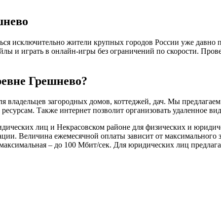
шнево
ься исключительно жители крупных городов России уже давно пр
файлы и играть в онлайн-игры без ограничений по скорости. Про
ревне Грешнево?
я владельцев загородных домов, коттеджей, дач. Мы предлагае
есурсам. Также интернет позволит организовать удаленное вид
дических лиц и Некрасовском районе для физических и юридиче
уации. Величина ежемесячной оплаты зависит от максимального 
 максимальная – до 100 Мбит/сек. Для юридических лиц предлага