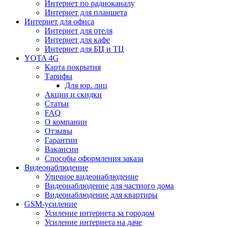
Интернет по радиоканалу
Интернет для планшета
Интернет для офиса
Интернет для отеля
Интернет для кафе
Интернет для БЦ и ТЦ
YOTA 4G
Карта покрытия
Тарифы
Для юр. лиц
Акции и скидки
Статьи
FAQ
О компании
Отзывы
Гарантии
Вакансии
Способы оформления заказа
Видеонаблюдение
Уличное видеонаблюдение
Видеонаблюдение для частного дома
Видеонаблюдение для квартиры
GSM-усиление
Усиление интернета за городом
Усиление интернета на даче