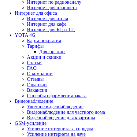
Интернет по радиоканалу
Интернет для планшета
Интернет для офиса
Интернет для отеля
Интернет для кафе
Интернет для БЦ и ТЦ
YOTA 4G
Карта покрытия
Тарифы
Для юр. лиц
Акции и скидки
Статьи
FAQ
О компании
Отзывы
Гарантии
Вакансии
Способы оформления заказа
Видеонаблюдение
Уличное видеонаблюдение
Видеонаблюдение для частного дома
Видеонаблюдение для квартиры
GSM-усиление
Усиление интернета за городом
Усиление интернета на даче