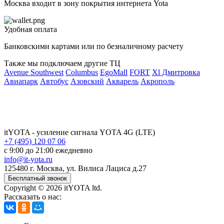
Москва входит в зону покрытия интернета Yota
Удобная оплата
Банковскими картами или по безналичному расчету
Также мы подключаем другие ТЦ
Avenue Southwest
Columbus
EgoMall
FORT
Xl Дмитровка
Авиапарк
Автобус
Азовский
Акварель
Акрополь
П
itYOTA
- усиление сигнала YOTA 4G (LTE)
+7 (495) 120 07 06
с 9:00 до 21:00 ежедневно
info@it-yota.ru
125480 г.
Москва
,
ул. Вилиса Лациса д.27
Бесплатный звонок
Copyright © 2026 itYOTA ltd.
Рассказать о нас: