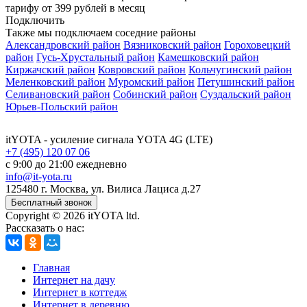
тарифу
от 399 рублей
в месяц
Подключить
Также мы подключаем соседние районы
Александровский район
Вязниковский район
Гороховецкий
район
Гусь-Хрустальный район
Камешковский район
Киржачский район
Ковровский район
Кольчугинский район
Меленковский район
Муромский район
Петушинский район
Селивановский район
Собинский район
Суздальский район
Юрьев-Польский район
itYOTA
- усиление сигнала YOTA 4G (LTE)
+7 (495) 120 07 06
с 9:00 до 21:00 ежедневно
info@it-yota.ru
125480 г.
Москва
,
ул. Вилиса Лациса д.27
Бесплатный звонок
Copyright © 2026 itYOTA ltd.
Рассказать о нас:
Главная
Интернет на дачу
Интернет в коттедж
Интернет в деревню