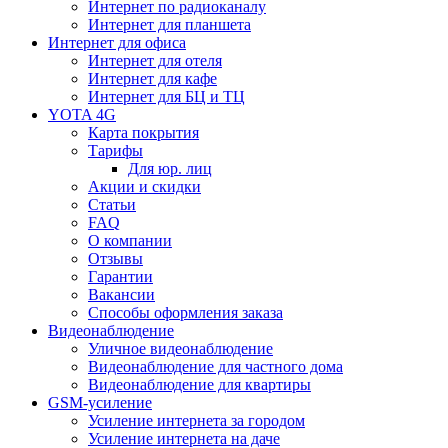
Интернет по радиоканалу
Интернет для планшета
Интернет для офиса
Интернет для отеля
Интернет для кафе
Интернет для БЦ и ТЦ
YOTA 4G
Карта покрытия
Тарифы
Для юр. лиц
Акции и скидки
Статьи
FAQ
О компании
Отзывы
Гарантии
Вакансии
Способы оформления заказа
Видеонаблюдение
Уличное видеонаблюдение
Видеонаблюдение для частного дома
Видеонаблюдение для квартиры
GSM-усиление
Усиление интернета за городом
Усиление интернета на даче