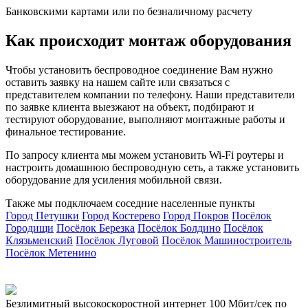
Банковскими картами или по безналичному расчету
Как происходит монтаж оборудования
Чтобы установить беспроводное соединение Вам нужно
оставить заявку на нашем сайте или связаться с
представителем компании по телефону. Наши представители
по заявке клиента выезжают на объект, подбирают и
тестируют оборудование, выполняют монтажные работы и
финальное тестирование.
По запросу клиента мы можем установить Wi-Fi роутеры и
настроить домашнюю беспроводную сеть, а также установить
оборудование для усиления мобильной связи.
Также мы подключаем соседние населенные пункты
Город Петушки
Город Костерево
Город Покров
Посёлок
Городищи
Посёлок Березка
Посёлок Болдино
Посёлок
Клязьменский
Посёлок Луговой
Посёлок Машиностроитель
П
Посёлок Метенино
П
Безлимитный высокоскоростной интернет
100 Мбит/сек
по