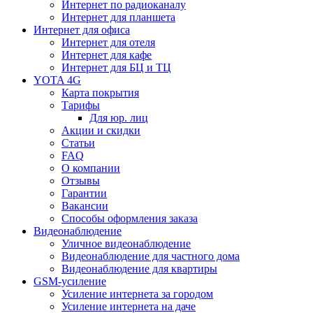
Интернет по радиоканалу
Интернет для планшета
Интернет для офиса
Интернет для отеля
Интернет для кафе
Интернет для БЦ и ТЦ
YOTA 4G
Карта покрытия
Тарифы
Для юр. лиц
Акции и скидки
Статьи
FAQ
О компании
Отзывы
Гарантии
Вакансии
Способы оформления заказа
Видеонаблюдение
Уличное видеонаблюдение
Видеонаблюдение для частного дома
Видеонаблюдение для квартиры
GSM-усиление
Усиление интернета за городом
Усиление интернета на даче