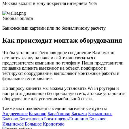
Москва входит в зону покрытия интернета Yota
Удобная оплата
Банковскими картами или по безналичному расчету
Как происходит монтаж оборудования
Чтобы установить беспроводное соединение Вам нужно
оставить заявку на нашем сайте или связаться с
представителем компании по телефону. Наши представители
по заявке клиента выезжают на объект, подбирают и
тестируют оборудование, выполняют монтажные работы и
финальное тестирование.
По запросу клиента мы можем установить Wi-Fi роутеры и
настроить домашнюю беспроводную сеть, а также установить
оборудование для усиления мобильной связи.
Также мы подключаем соседние населенные пункты
Андреевское
Базарово
Барабаново
Баскачи
Батькополье
Благово
Богатищево
Богатищево-Епишино
Большое
В
Ильинское
Большое Кропотово
Н