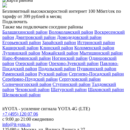
Безлимитный высокоскоростной интернет
100 Мбит/сек
по
тарифу
от 399 рублей
в месяц
Подключить
Также мы подключаем соседние районы
Балашихинский район
Волоколамский район
Воскресенский
район
Дмитровский район
Домодедовский район
Егорьевский район
Зарайский район
Истринский район
Каширский район
Клинский район
Коломенский район
Луховицкий район
Можайский район
Мытищинский район
Наро-Фоминский район
Ногинский район
Одинцовский
район
Озерский район
Орехово-Зуевский район
Павлово-
Посадский район
Подольский район
Пушкинский район
Раменский район
Рузский район
Сергиево-Посадский район
Серебряно-Прудский район
Серпуховский район
Солнечногорский район
Ступинский район
Талдомский
район
Чеховский район
Шатурский район
Шаховский район
Щелковский район
itYOTA
- усиление сигнала YOTA 4G (LTE)
+7 (495) 120 07 06
с 9:00 до 21:00 ежедневно
info@it-yota.ru
125480 г.
Москва
,
ул. Вилиса Лациса д.27